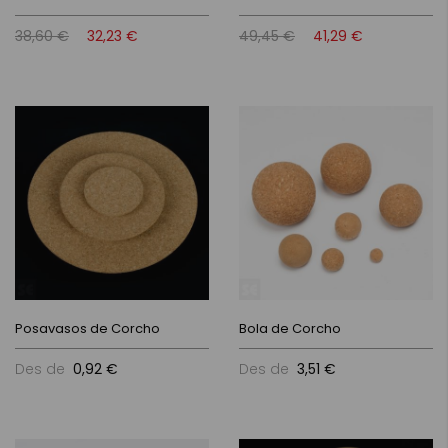
38,60 €
32,23 €
49,45 €
41,29 €
Posavasos de Corcho
Bola de Corcho
Des de
0,92 €
Des de
3,51 €