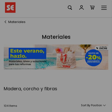
La meva ciste
Skip
to
Content
Materiales
Materiales
Madera, corcho y fibras
Sort By
104
Items