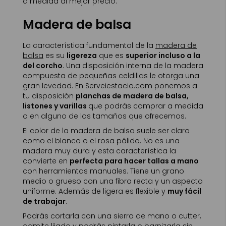
a medida al mejor precio.
Madera de balsa
La característica fundamental de la
madera de
balsa
es su
ligereza
que es
superior incluso a la
del corcho
. Una disposición interna de la madera
compuesta de pequeñas celdillas le otorga una
gran levedad. En Serveiestacio.com ponemos a
tu disposición
planchas de madera de balsa,
listones y varillas
que podrás comprar a medida
o en alguno de los tamaños que ofrecemos.
El color de la madera de balsa suele ser claro
como el blanco o el rosa pálido. No es una
madera muy dura y esta característica la
convierte en
perfecta para hacer tallas a mano
con herramientas manuales. Tiene un grano
medio o grueso con una fibra recta y un aspecto
uniforme. Además de ligera es flexible y
muy fácil
de trabajar
.
Podrás cortarla con una sierra de mano o cutter,
admite lijado y podrás pintarla o barnizarla sin