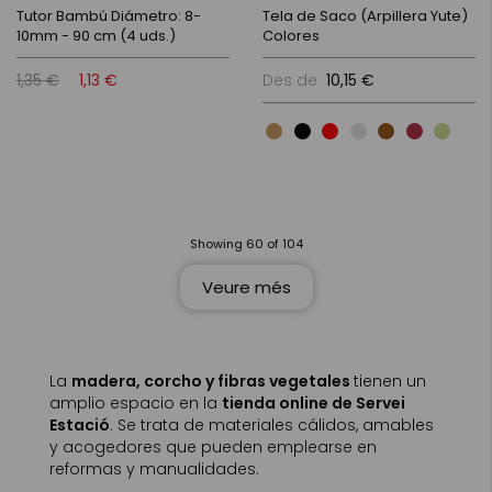
Tutor Bambú Diámetro: 8-
Tela de Saco (Arpillera Yute)
10mm - 90 cm (4 uds.)
Colores
1,35 €
1,13 €
Des de
10,15 €
Showing
60
of
104
Veure més
La
madera, corcho y fibras vegetales
tienen un
amplio espacio en la
tienda online de Servei
Estació
. Se trata de materiales cálidos, amables
y acogedores que pueden emplearse en
reformas y manualidades.