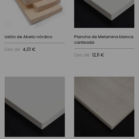
Listón de Abeto nórdico
Plancha de Melamina blanca
canteada
Des de
4,01 €
Des de
12,11 €