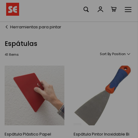
La meva ciste
Skip
to
Content
Herramientas para pintar
Espátulas
Sort By
41
Items
Espátula Plástico Papel
Espátula Pintor Inoxidable Bi