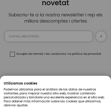
novetat
Subscriu-te a la nostra newsletter i rep els
millors descomptes i ofertes
Sign
Up
for
Our
Newsletter:
Accepto
els termes i les condicions
i
la política de privacitat
Sobre Nosaltres
Utilizamos cookies
Podemos utilizarlas para el análisis de los datos de nuestros
Ajuda
visitantes, para mejorar nuestro sitio web, mostrar contenido
personalizado y brindarle una excelente experiencia en el sitio web.
Para obtener más información sobre las cookies que utilizamos,
Compres
abre los ajustes.