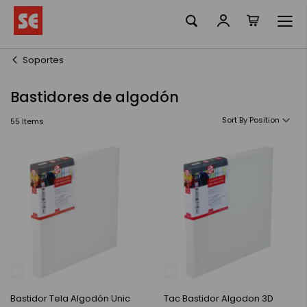
La meva ciste
Skip
to
Content
Soportes
Bastidores de algodón
Sort By
55
Items
Bastidor Tela Algodón Unic
Tac Bastidor Algodon 3D