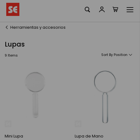
La meva ciste
Skip
to
Content
Herramientas y accesorios
Lupas
Sort By
9
Items
Mini Lupa
Lupa de Mano