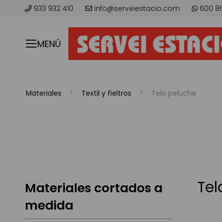
933 932 410
info@serveiestacio.com
600 8
MENÚ
Materiales
Textil y fieltros
Tela peluche
Tel
Materiales cortados a
medida