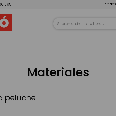
Tende
66 595
Skip
to
Content
Materiales
a peluche