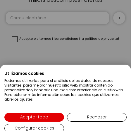
Sign
Up
for
Our
Newsletter:
Accepto
els termes i les condicions
i
la política de privacitat
Sobre Nosaltres
Utilizamos cookies
Podemos utilizarlas para el análisis de los datos de nuestros
Ajuda
visitantes, para mejorar nuestro sitio web, mostrar contenido
personalizado y brindarle una excelente experiencia en el sitio web.
Para obtener más información sobre las cookies que utilizamos,
Compres
abre los ajustes.
Contacte
Aceptar todo
Rechazar
Configurar cookies