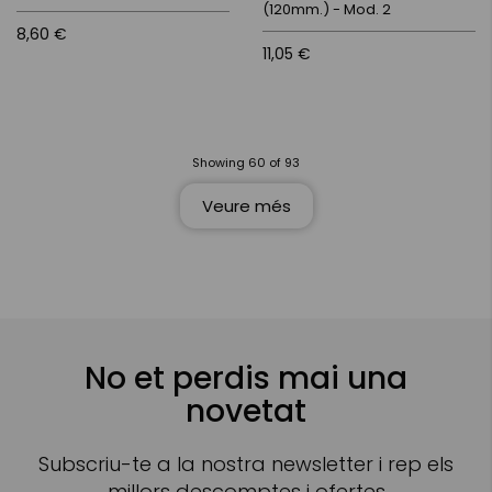
(120mm.) - Mod. 2
8,60 €
11,05 €
Showing
60
of
93
Veure més
No et perdis mai una
novetat
Subscriu-te a la nostra newsletter i rep els
millors descomptes i ofertes