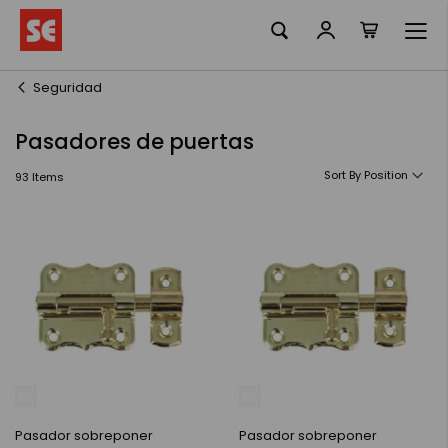
La meva ciste
Skip
to
Content
Seguridad
Pasadores de puertas
Sort By
93
Items
Pasador sobreponer
Pasador sobreponer