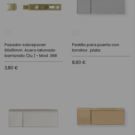
Pasador sobreponer
Pestillo para puerta con
60x15mm. Acero latonado
tornillos . plata
barnizado (2u.) - Mod. 368
8,60 €
3,80 €