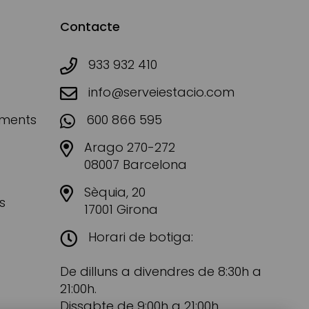
Contacte
933 932 410
info@serveiestacio.com
aments
600 866 595
Arago 270-272
08007 Barcelona
Sèquia, 20
s
17001 Girona
Horari de botiga:
De dilluns a divendres de 8:30h a
21:00h.
Dissabte de 9:00h a 21:00h.