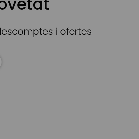
ovetat
 descomptes i ofertes