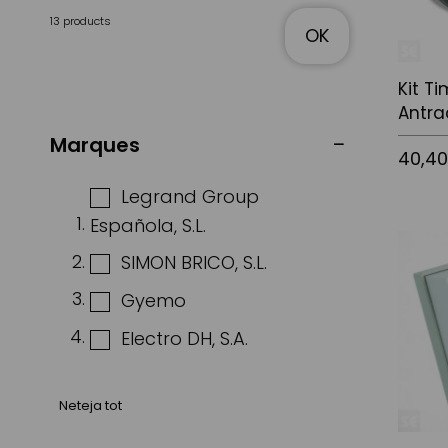
13 products
OK
Kit T
Antra
Marques
40,4
Legrand Group
Española, S.L.
Afegir a
SIMON BRICO, S.L.
Gyemo
Electro DH, S.A.
Neteja tot