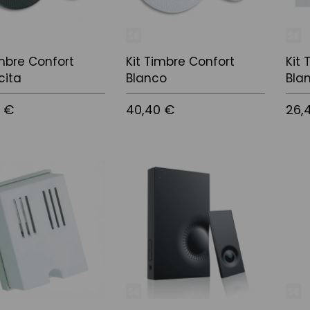
imbre Confort
Kit Timbre Confort
Kit 
cita
Blanco
Bla
0 €
40,40 €
26,
 la cistella
Afegir a la cistella
Afegir