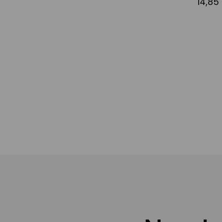
14,85
Afegir a