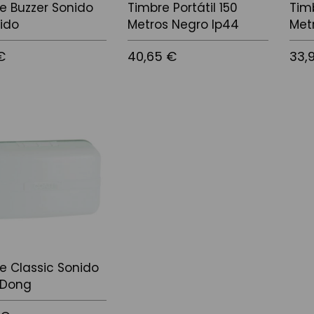
e Buzzer Sonido
Timbre Portátil 150
Timb
ido
Metros Negro Ip44
Met
€
40,65 €
33,
 la cistella
Afegir a la cistella
Afegir
e Classic Sonido
-Dong