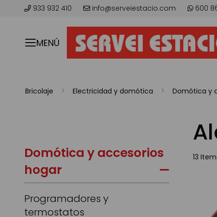
933 932 410
info@serveiestacio.com
600 8
MENÚ
Bricolaje
Electricidad y domótica
Domótica y a
Al
Domótica y accesorios
13
Item
hogar
Programadores y
termostatos