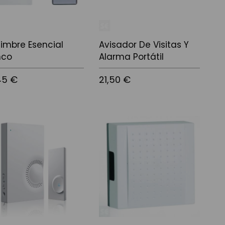
Timbre Esencial
Avisador De Visitas Y
nco
Alarma Portátil
45 €
21,50 €
 a la cistella
Afegir a la cistella