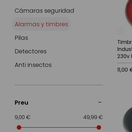
Cámaras seguridad
Alarmas y timbres
Pilas
Timbr
Indus
Detectores
230v
Anti insectos
11,00 
Afegir a
Preu
9,00 €
49,99 €