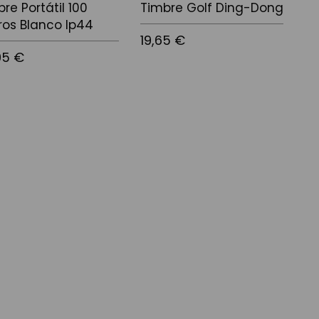
re Portátil 100
Timbre Golf Ding-Dong
ros Blanco Ip44
19,65 €
95 €
Afegir a la cistella
 a la cistella