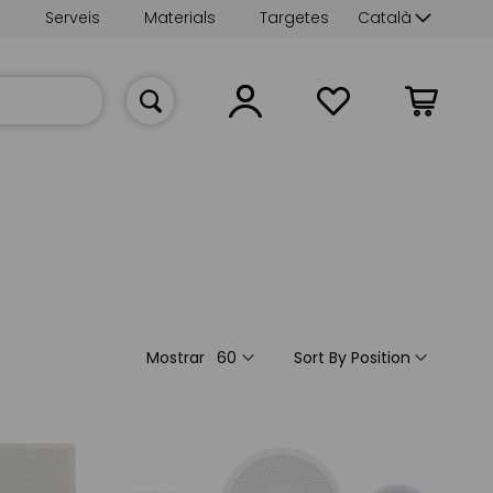
Language
s
Serveis
Materials
Targetes
Català
La meva cist
Mostrar
Sort By