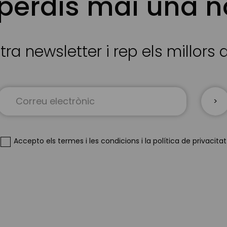
 perdis mai una n
tra newsletter i rep els millors
Sign
Up
for
Our
Newsletter:
Accepto
els termes i les condicions
i
la política de privacitat