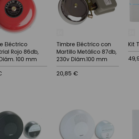
e Eléctrico
Timbre Eléctrico con
Kit 
trial Rojo 86db,
Martillo Metálico 87db,
49,
 Diám. 100 mm
230v Diám.100 mm
€
20,85 €
Afegir
 la cistella
Afegir a la cistella