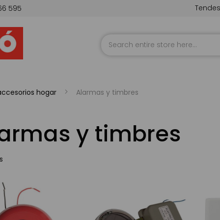
Tende
66 595
Skip
to
Content
ccesorios hogar
Alarmas y timbres
armas y timbres
s