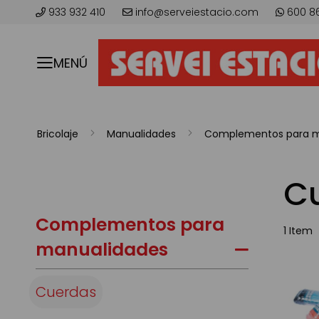
933 932 410
info@serveiestacio.com
600 8
MENÚ
Bricolaje
Manualidades
Complementos para m
C
Complementos para
1
Item
manualidades
Cuerdas