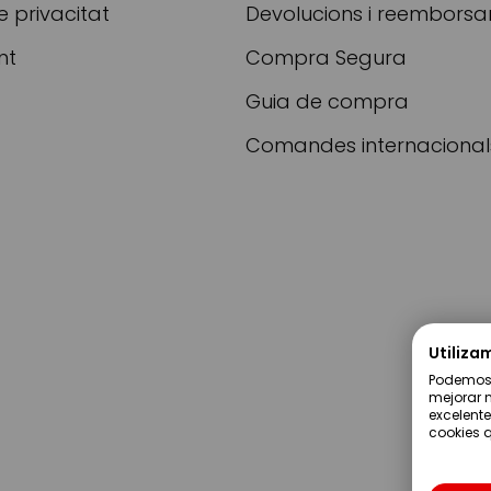
e privacitat
Devolucions i reembors
nt
Compra Segura
Guia de compra
Comandes internacional
Utiliza
Podemos u
mejorar n
excelente
cookies q