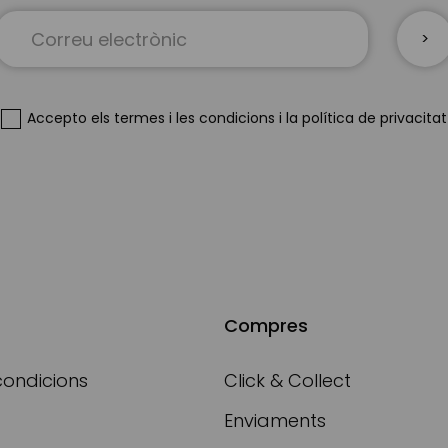
Sign
Up
for
Our
Newsletter:
Accepto
els termes i les condicions
i
la política de privacitat
Compres
condicions
Click & Collect
Enviaments