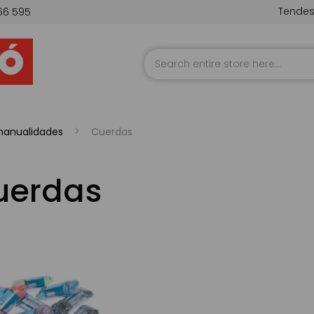
Tende
66 595
Skip
to
Content
anualidades
Cuerdas
uerdas