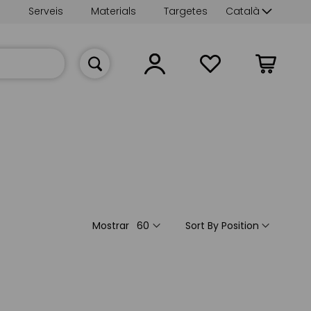
Language
s
Serveis
Materials
Targetes
Català
La meva cist
Mostrar
Sort By