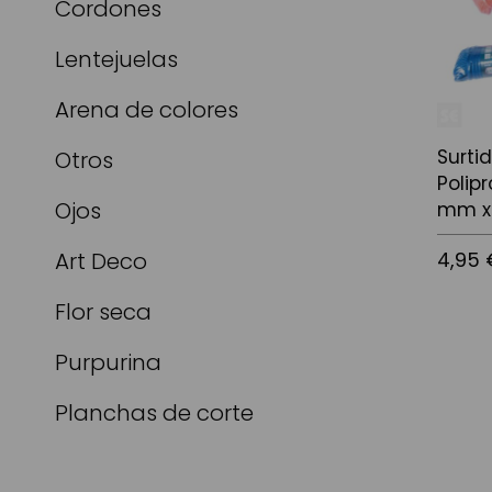
Cordones
Lentejuelas
Arena de colores
Surti
Otros
Polip
Ojos
mm x
4,95 
Art Deco
Flor seca
Afegir a
Purpurina
Planchas de corte