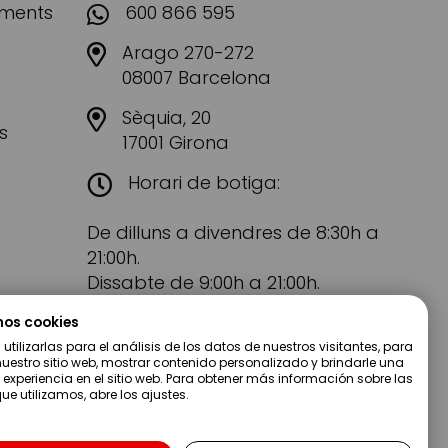
aments
600 866 595
Arago 270-272
08007 Barcelona
Sèquia, 20
s
17001 Girona
Horari de botiga:
De dilluns a divendres de 8:30h a
21:00h.
Dissabte de 9:00h a 21:00h.
mos cookies
tilizarlas para el análisis de los datos de nuestros visitantes, para
uestro sitio web, mostrar contenido personalizado y brindarle una
 experiencia en el sitio web. Para obtener más información sobre las
ue utilizamos, abre los ajustes.