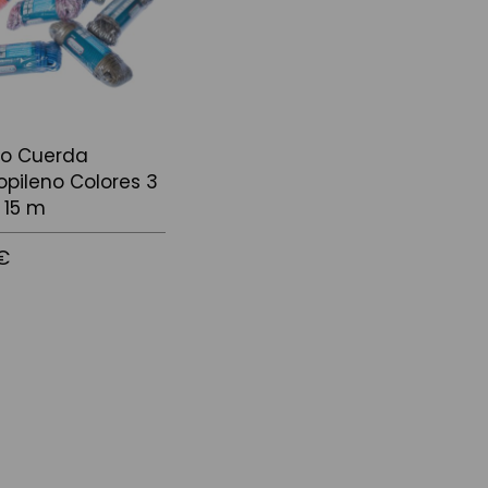
do Cuerda
ropileno Colores 3
 15 m
€
 la cistella