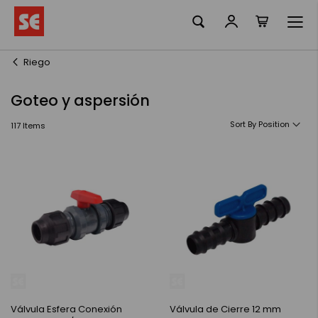
La meva ciste
Skip
to
Content
Riego
Goteo y aspersión
Sort By
117
Items
Válvula Esfera Conexión
Válvula de Cierre 12 mm