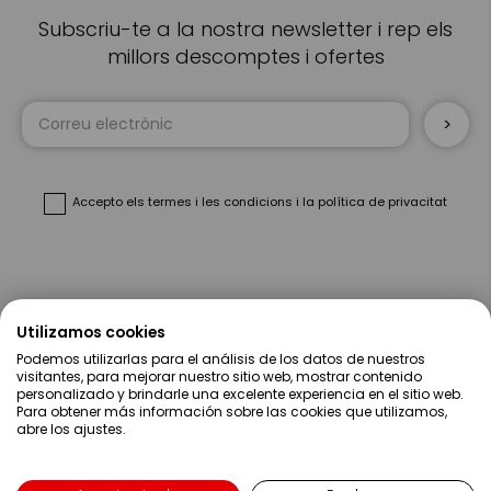
Subscriu-te a la nostra newsletter i rep els
millors descomptes i ofertes
Sign
Up
for
Our
Newsletter:
Accepto
els termes i les condicions
i
la política de privacitat
Sobre Nosaltres
Utilizamos cookies
Podemos utilizarlas para el análisis de los datos de nuestros
Ajuda
visitantes, para mejorar nuestro sitio web, mostrar contenido
personalizado y brindarle una excelente experiencia en el sitio web.
Para obtener más información sobre las cookies que utilizamos,
Compres
abre los ajustes.
Contacte