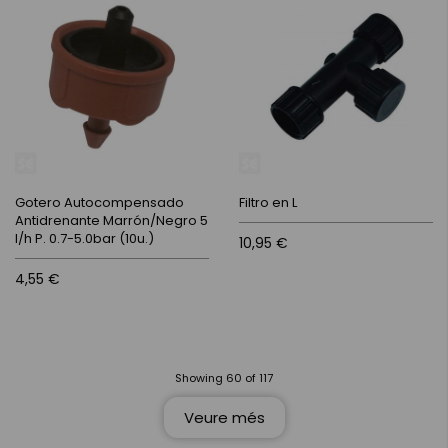
Gotero Autocompensado
Filtro en L
Antidrenante Marrón/Negro 5
l/h P. 0.7-5.0bar (10u.)
10,95 €
4,55 €
Showing
60
of
117
Veure més