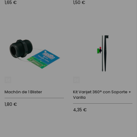
1,65 €
1,50 €
Machón de 1 Blister
Kit Varijet 360° con Soporte +
Varilla
1,80 €
4,35 €