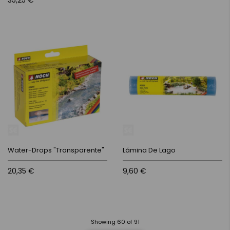
35,25 €
Water-Drops "Transparente"
Lámina De Lago
20,35 €
9,60 €
Showing
60
of
91