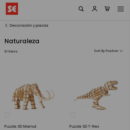
La meva ciste
Skip
to
Content
Decoración y piezas
Naturaleza
Sort By
91
Items
Puzzle 3D Mamut
Puzzle 3D T-Rex