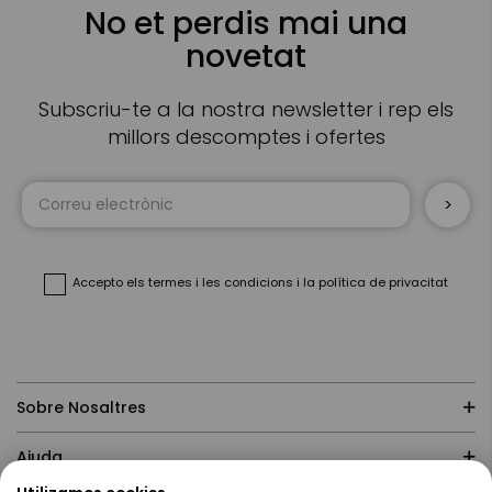
No et perdis mai una
novetat
Subscriu-te a la nostra newsletter i rep els
millors descomptes i ofertes
Sign
Up
for
Our
Newsletter:
Accepto
els termes i les condicions
i
la política de privacitat
Sobre Nosaltres
Ajuda