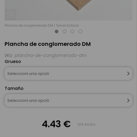
Plancha de conglomerado DM | Servei Estació
Pl
Skip
Plancha de conglomerado DM
to
the
beginning
SKU
plancha-de-conglomerado-dm
of
Grueso
the
images
Seleccioni una opció
gallery
Tamaño
Seleccioni una opció
4.43 €
IVA inclòs