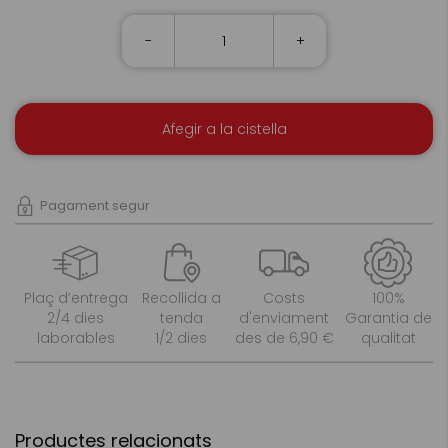
-
+
Afegir a la cistella
Pagament segur
Plaç d’entrega
Recollida a
Costs
100%
2/4 dies
tenda
d'enviament
Garantia de
laborables
1/2 dies
des de 6,90 €
qualitat
Productes relacionats