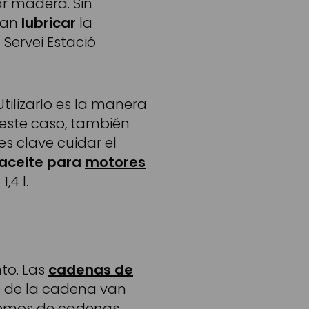
r madera. Sin
jan
lubricar
la
Servei Estació
 Utilizarlo es la manera
 este caso, también
s clave cuidar el
aceite para
motores
1,4 l.
to. Las
cadenas de
es de la cadena van
onemos de cadenas