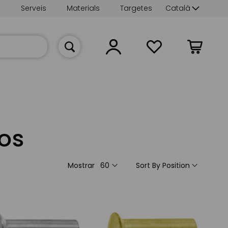
Language
s
Serveis
Materials
Targetes
Català
La meva cist
os
Mostrar
Sort By