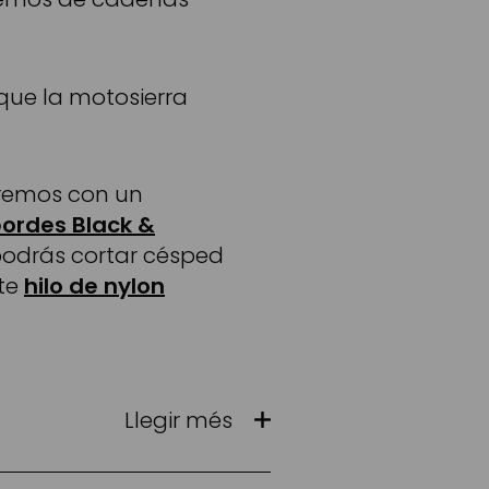
que la motosierra
xtremos con un
bordes Black &
 podrás cortar césped
rte
hilo de nylon
Llegir més