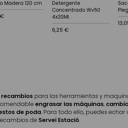
o Madera 120 cm
Detergente
Sac
Concentrado Wv50
Ple
 €
4x20Ml.
13,
6,25 €
 la cistella
Afegir
Afegir a la cistella
y recambios
para las herramientas y maquinar
ecomendable
engrasar las máquinas
,
cambiar
 restos de poda
. Para todo ello, puedes echar 
 recambios de
Servei Estació
.