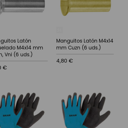
guitos Latón
Manguitos Latón M4x14
uelado M4x14 mm
mm Cuzn (6 uds.)
, Vni (6 uds.)
4,80 €
0 €
Afegir a la cistella
 a la cistella