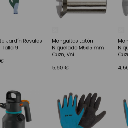
e Jardín Rosales
Manguitos Latón
Man
 Talla 9
Niquelado M5x15 mm
Niq
Cuzn, Vni
Cuzn
 €
5,60 €
4,5
 la cistella
Afegir a la cistella
Afegir