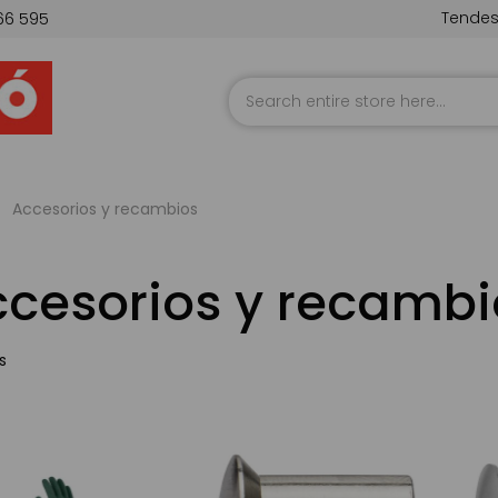
Tende
66 595
Skip
to
Content
Accesorios y recambios
cesorios y recambi
s