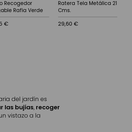
o Recogedor
Ratera Tela Metálica 21
gable Rafia Verde
Cms.
05 €
29,60 €
 a la cistella
Afegir a la cistella
ia del jardín es
 las bujías
,
recoger
un vistazo a la