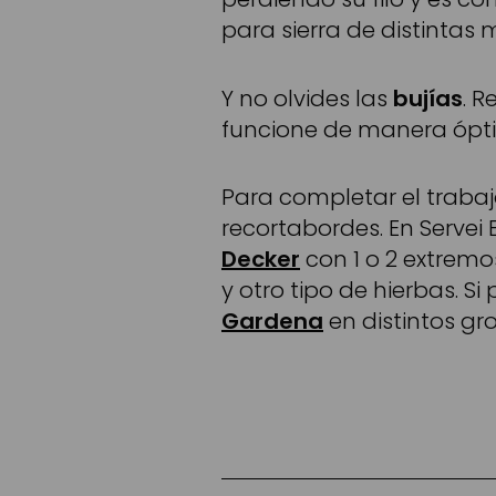
para sierra de distintas
Y no olvides las
bujías
. 
funcione de manera ópt
Para completar el traba
recortabordes. En Servei
Decker
con 1 o 2 extremos
y otro tipo de hierbas. S
Gardena
en distintos gr