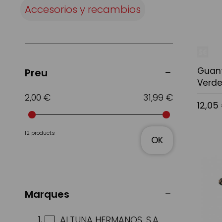
Accesorios y recambios
Guant
Preu
Verde
2,00 €
31,99 €
12,05
12 products
OK
Afegir a
Marques
ALTUNA HERMANOS, S.A.