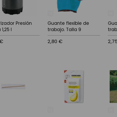
rizador Presión
Guante flexible de
Gua
 1,25 l
trabajo. Talla 9
trab
 €
2,80 €
2,7
 la cistella
Afegir a la cistella
Afegir