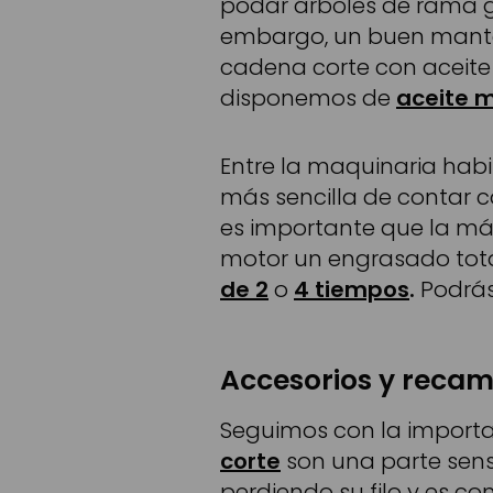
podar árboles de rama g
embargo, un buen manten
cadena corte con aceite 
disponemos de
aceite 
Entre la maquinaria habi
más sencilla de contar c
es importante que la máq
motor un engrasado total
de 2
o
4 tiempos
.
Podrás 
Accesorios y recam
Seguimos con la importa
corte
son una parte sensi
perdiendo su filo y es c