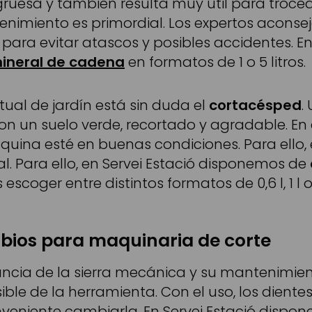
ruesa y también resulta muy útil para trocea
imiento es primordial. Los expertos aconse
para evitar atascos y posibles accidentes. En 
mineral de cadena
en formatos de 1 o 5 litros.
tual de jardín está sin duda el
cortacésped
.
on un suelo verde, recortado y agradable. En
uina esté en buenas condiciones. Para ello, e
. Para ello, en Servei Estació disponemos de
escoger entre distintos formatos de 0,6 l, 1 l o 
bios para maquinaria de corte
ncia de la sierra mecánica y su mantenimien
ble de la herramienta. Con el uso, los dient
onveniente cambiarla. En Servei Estació disp