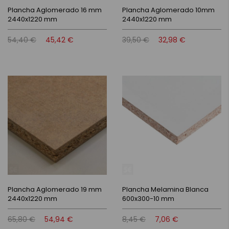
Plancha Aglomerado 16 mm
Plancha Aglomerado 10mm
2440x1220 mm
2440x1220 mm
54,40 €
45,42 €
39,50 €
32,98 €
Plancha Aglomerado 19 mm
Plancha Melamina Blanca
2440x1220 mm
600x300-10 mm
65,80 €
54,94 €
8,45 €
7,06 €