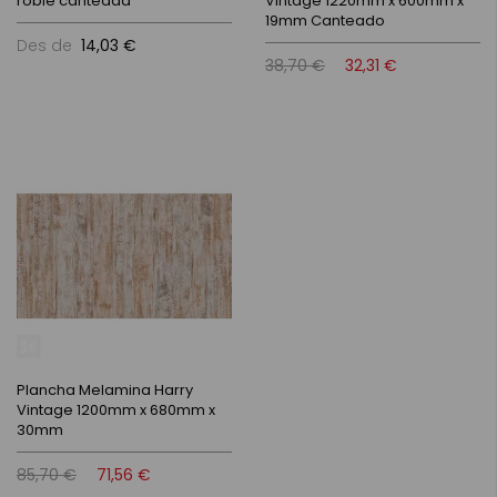
roble canteada
Vintage 1220mm x 600mm x
19mm Canteado
Des de
14,03 €
38,70 €
32,31 €
Plancha Melamina Harry
Vintage 1200mm x 680mm x
30mm
85,70 €
71,56 €