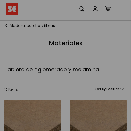
La meva ciste
Skip
to
Content
Madera, corcho y fibras
Materiales
Tablero de aglomerado y melamina
Sort By
15
Items