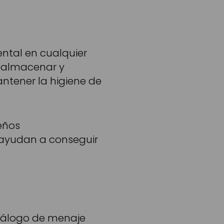
ntal en cualquier
 almacenar y
ntener la higiene de
eños
 ayudan a conseguir
tálogo de menaje