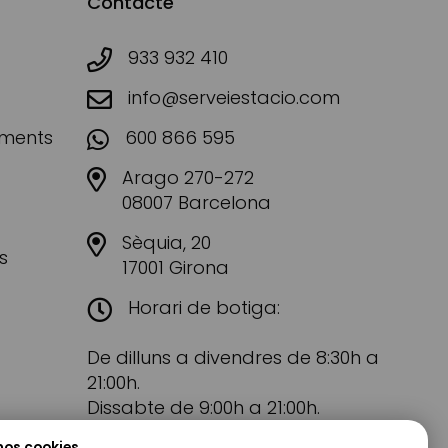
Contacte
933 932 410
info@serveiestacio.com
aments
600 866 595
Arago 270-272
08007 Barcelona
Sèquia, 20
s
17001 Girona
Horari de botiga:
De dilluns a divendres de 8:30h a
21:00h.
Dissabte de 9:00h a 21:00h.
mos cookies