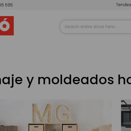
Tende
66 595
Skip
to
Content
aje y moldeados h