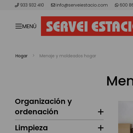
933 932 410
info@serveiestacio.com
600 8
MENÚ
Hogar
Menaje y moldeados hogar
Men
Organización y
ordenación
Limpieza