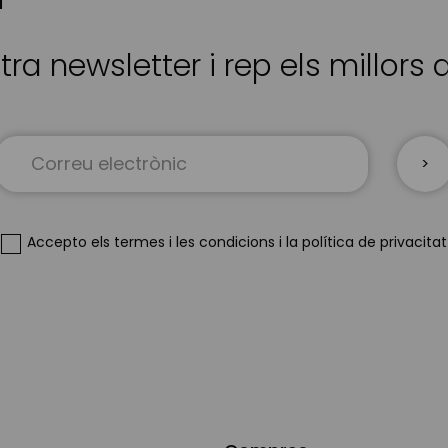
tra newsletter i rep els millors
Sign
Up
for
Our
Newsletter:
Accepto
els termes i les condicions
i
la política de privacitat