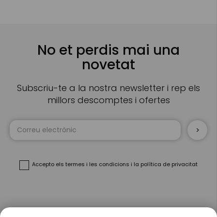
No et perdis mai una
novetat
Subscriu-te a la nostra newsletter i rep els
millors descomptes i ofertes
Sign
Up
for
Our
Newsletter:
Accepto
els termes i les condicions
i
la política de privacitat