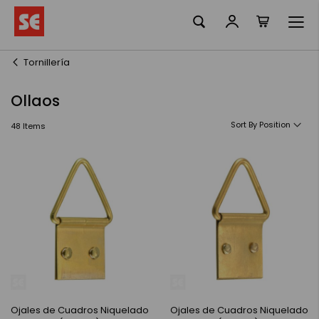
La meva ciste
Skip
to
Content
Tornillería
Ollaos
Sort By
48
Items
Ojales de Cuadros Niquelado
Ojales de Cuadros Niquelado