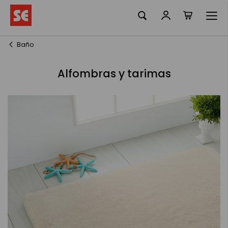
La meva ciste
Skip
to
Content
Baño
Alfombras y tarimas