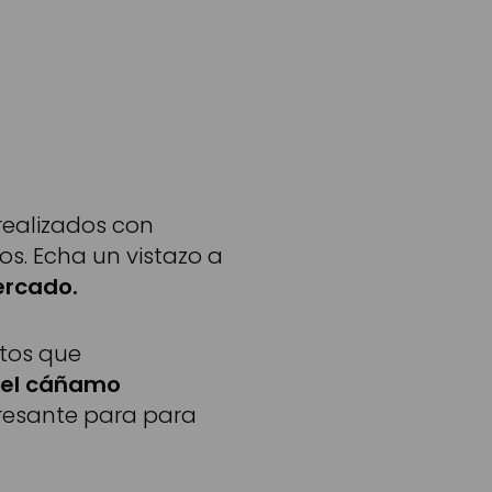
realizados con
s. Echa un vistazo a
ercado.
ntos que
del cáñamo
eresante para para