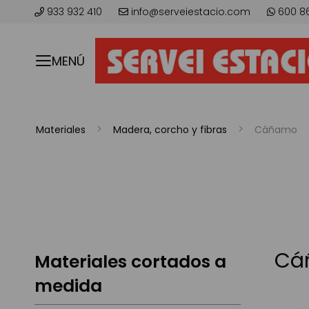
933 932 410
info@serveiestacio.com
600 8
MENÚ
Materiales
Madera, corcho y fibras
Cáñamo
Cá
Materiales cortados a
medida