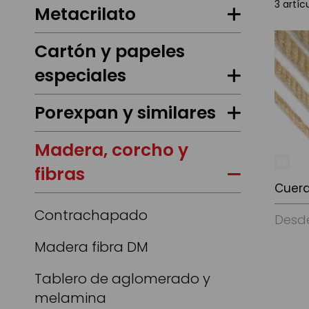
3
artíc
Metacrilato
Cartón y papeles
especiales
Porexpan y similares
Madera, corcho y
fibras
Cuer
Contrachapado
Desd
Madera fibra DM
Ver Op
Tablero de aglomerado y
melamina