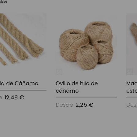
ulos
da de Cáñamo
Ovillo de hilo de
Mad
cáñamo
est
e
12,48 €
Desde
2,25 €
Des
ciones
Ver Opciones
Ver 