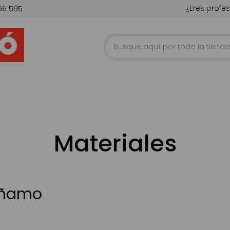
¿Eres profes
66 595
Ir
al
contenido
Materiales
ñamo