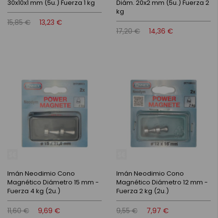
30x10x1 mm (5u.) Fuerza 1 kg
Diám. 20x2 mm (5u.) Fuerza 2
kg
15,85 €
13,23 €
17,20 €
14,36 €
Imán Neodimio Cono
Imán Neodimio Cono
Magnético Diámetro 15 mm -
Magnético Diámetro 12 mm -
Fuerza 4 kg (2u.)
Fuerza 2 kg (2u.)
11,60 €
9,69 €
9,55 €
7,97 €