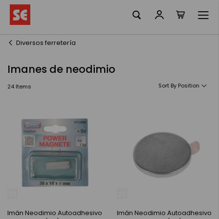
La meva ciste
Skip
to
Content
Diversos ferretería
Imanes de neodimio
Sort By
24
Items
Imán Neodimio Autoadhesivo
Imán Neodimio Autoadhesivo