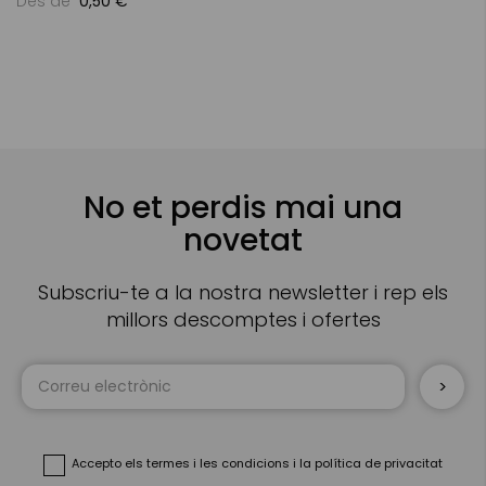
Des de
0,50 €
No et perdis mai una
novetat
Subscriu-te a la nostra newsletter i rep els
millors descomptes i ofertes
Sign
Up
for
Our
Newsletter:
Accepto
els termes i les condicions
i
la política de privacitat