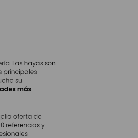
ería. Las hayas son
 principales
mucho su
dades más
lia oferta de
 referencias y
esionales