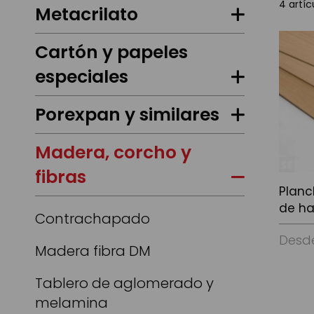
4
artíc
Metacrilato
Cartón y papeles
especiales
Porexpan y similares
Madera, corcho y
fibras
Plan
de h
Contrachapado
Desd
Madera fibra DM
Tablero de aglomerado y
Ver Op
melamina