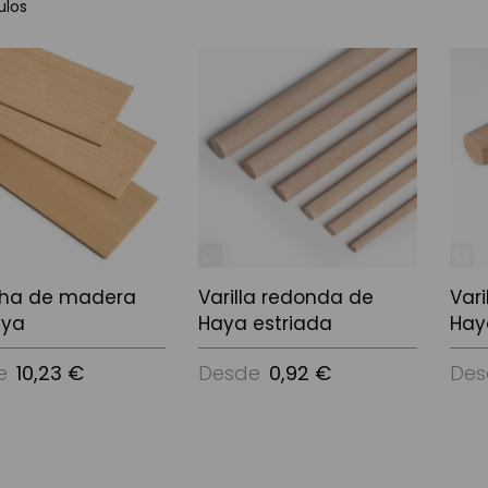
ulos
cha de madera
Varilla redonda de
Var
aya
Haya estriada
Hay
e
10,23 €
Desde
0,92 €
Des
ciones
Ver Opciones
Ver 