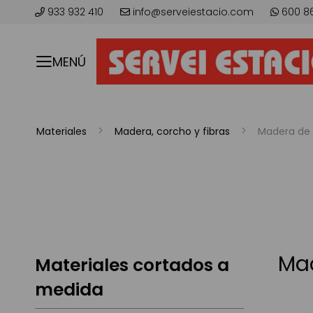
933 932 410
info@serveiestacio.com
600 8
MENÚ
Materiales
Madera, corcho y fibras
Madera de
Ma
Materiales cortados a
medida