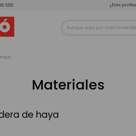
¿Eres profes
66 595
Ir
al
contenido
 haya
Materiales
dera de haya