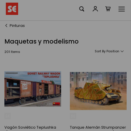
La meva ciste
Skip
to
Content
Pinturas
Maquetas y modelismo
Sort By
201
Items
Vagón Soviético Teplushka
Tanque Alemán Strumpanzer