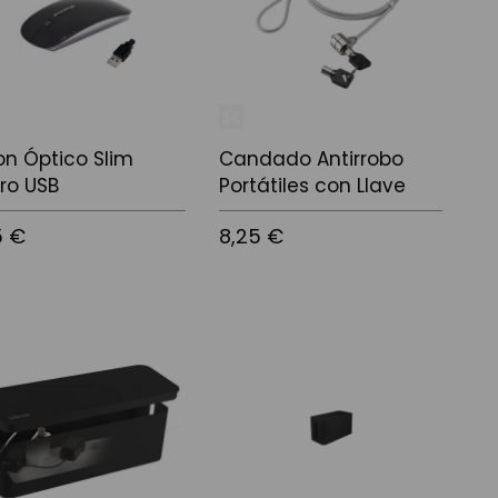
on Óptico Slim
Candado Antirrobo
ro USB
Portátiles con Llave
5 €
8,25 €
 a la cistella
Afegir a la cistella