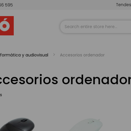
Tende
66 595
Skip
to
Content
nformática y audiovisual
Accesorios ordenador
ccesorios ordenado
s