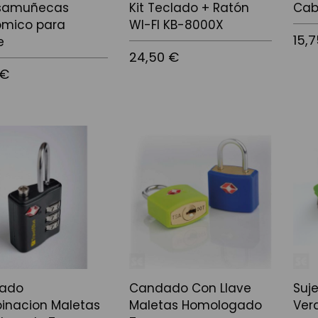
samuñecas
Kit Teclado + Ratón
Cab
ómico para
WI-FI KB-8000X
15,
e
24,50 €
 €
Afegir
Afegir a la cistella
 la cistella
ado
Candado Con Llave
Suj
inacion Maletas
Maletas Homologado
Ver