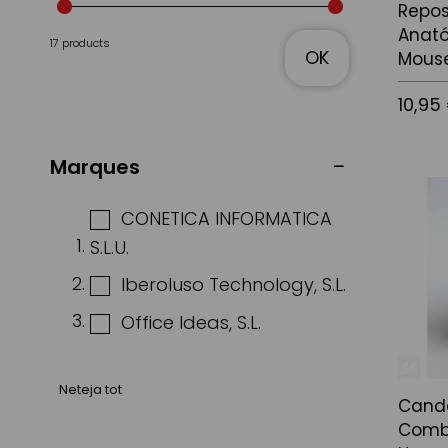
Repo
Anat
17 products
OK
Mous
10,95
Marques
Afegir a
CONETICA INFORMATICA
S.L.U.
Iberoluso Technology, S.L.
Office Ideas, S.L.
Neteja tot
Cand
Comb