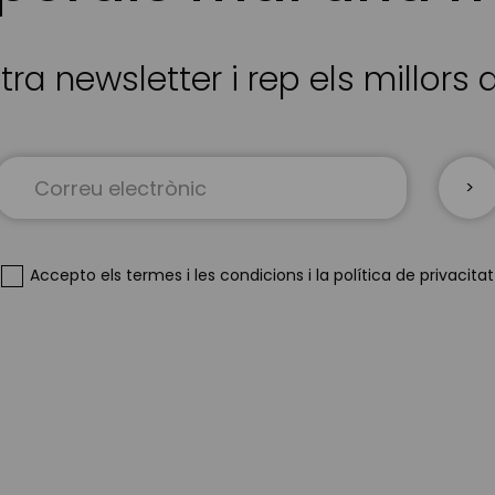
tra newsletter i rep els millors
Sign
Up
for
Our
Newsletter:
Accepto
els termes i les condicions
i
la política de privacitat