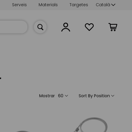
Language
s
Serveis
Materials
Targetes
Català
La meva cist
r
Mostrar
Sort By