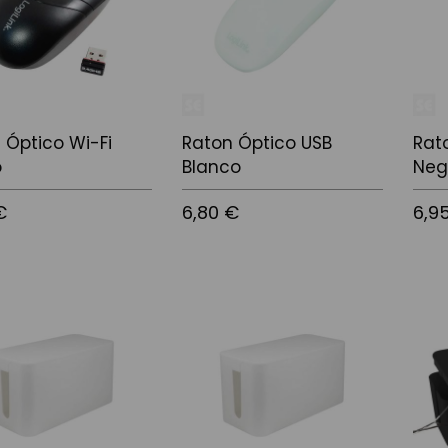
 Óptico Wi-Fi
Raton Óptico USB
Rat
o
Blanco
Neg
€
6,80 €
6,9
 la cistella
Afegir a la cistella
Afegir