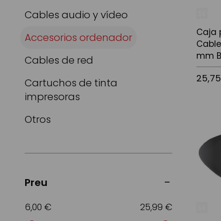
Cables audio y vídeo
Caja 
Accesorios ordenador
Cable
mm B
Cables de red
25,7
Cartuchos de tinta
impresoras
Otros
Afegir a
Preu
6,00 €
25,99 €