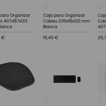
para Organizar
Caja para Organizar
Caj
s 407x157x133
Cables 235x115x120 mm
Cub
lanca
Blanca
407
5 €
15,40 €
25,
 la cistella
Afegir a la cistella
Afegir