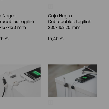
a Negra
Caja Negra
recables Logilink
Cubrecables Logilink
x157x133 mm
235x115x120 mm
75 €
15,40 €
 a la cistella
Afegir a la cistella