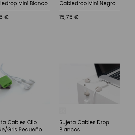
ledrop Mini Blanco
Cabledrop Mini Negro
75 €
15,75 €
 a la cistella
Afegir a la cistella
eta Cables Clip
Sujeta Cables Drop
de/Gris Pequeño
Blancos