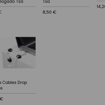
logado Tsa
Tsa
14,
€
8,50 €
Afegir
 la cistella
Afegir a la cistella
a Cables Drop
os
 €