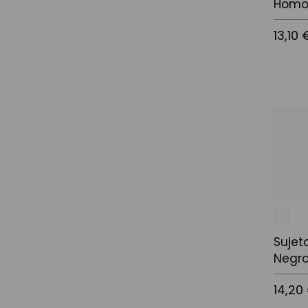
Homo
13,10 
Afegir a
Sujet
Negr
14,20