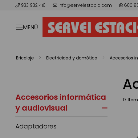
933 932 410
info@serveiestacio.com
600 8
MENÚ
Bricolaje
Electricidad y domótica
Accesorios i
A
Accesorios informática
17
Item
y audiovisual
Adaptadores