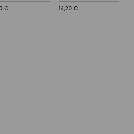
20 €
14,20 €
 a la cistella
Afegir a la cistella