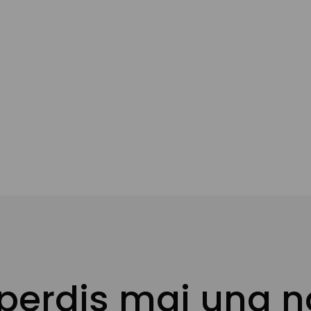
 la cistella
 perdis mai una n