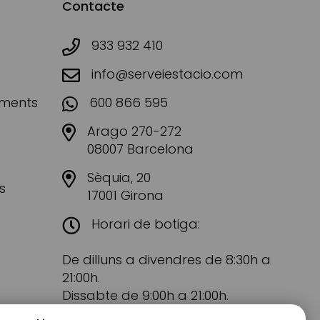
Contacte
933 932 410
info@serveiestacio.com
aments
600 866 595
Arago 270-272
08007 Barcelona
Sèquia, 20
s
17001 Girona
Horari de botiga:
De dilluns a divendres de 8:30h a
21:00h.
Dissabte de 9:00h a 21:00h.