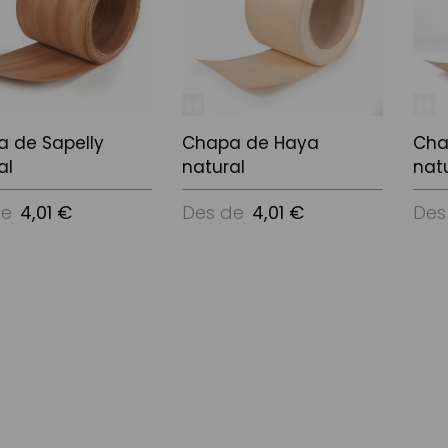
 de Sapelly
Chapa de Haya
Cha
al
natural
nat
de
4,01 €
Des de
4,01 €
Des
Opcions
Veure Opcions
Veur