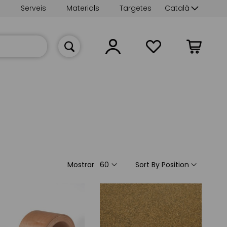
Language
s
Serveis
Materials
Targetes
Català
La meva cist
Mostrar
Sort By