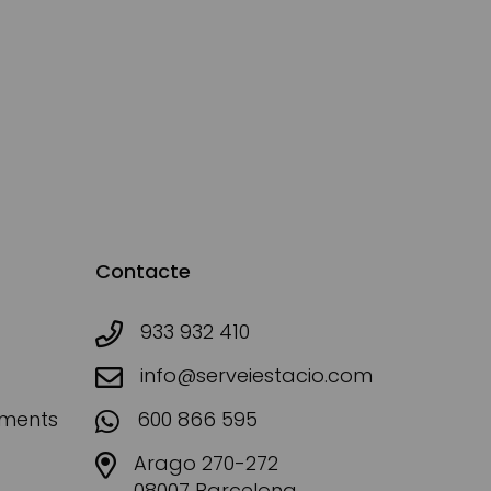
Contacte
933 932 410
info@serveiestacio.com
aments
600 866 595
Arago 270-272
08007 Barcelona