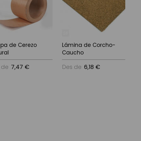
pa de Cerezo
Lámina de Corcho-
ural
Caucho
 de
7,47 €
Des de
6,18 €
e Opcions
Veure Opcions