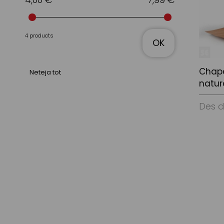
4 products
OK
Chapa
Neteja tot
natur
Des 
Veure 