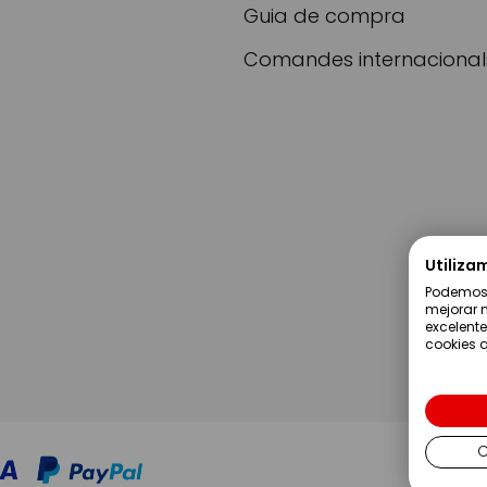
Guia de compra
Comandes internacional
Utiliza
Podemos u
mejorar n
excelente
cookies q
C