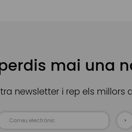
 perdis mai una n
tra newsletter i rep els millors
Sign
Up
for