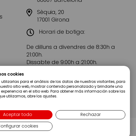
Sèquia, 20
s
17001 Girona
Horari de botiga:
De dilluns a divendres de 8:30h a
21:00h.
Dissabte de 9:00h a 21:00h.
mos cookies
tilizarlas para el análisis de los datos de nuestros visitantes, para
uestro sitio web, mostrar contenido personalizado y brindarle una
 experiencia en el sitio web. Para obtener más información sobre las
ue utilizamos, abre los ajustes.
Aceptar todo
Rechazar
onfigurar cookies
Copyright ©2019 Servei Estació S.A