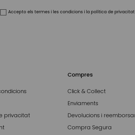
Our
Newsletter:
Accepto
els termes i les condicions
i
la política de privacitat
Compres
condicions
Click & Collect
Enviaments
e privacitat
Devolucions i reembors
nt
Compra Segura