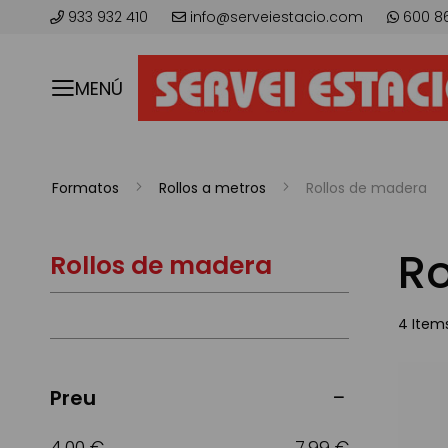
933 932 410
info@serveiestacio.com
600 8
MENÚ
Formatos
Rollos a metros
Rollos de madera
R
Rollos de madera
4
Item
Preu
4,00 €
7,99 €