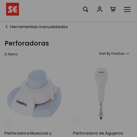
La meva ciste
Skip
to
Content
Herramientas manualidades
Perforadoras
Sort By
6
Items
Perforadora Muescas y
Perforadora de Agujeros