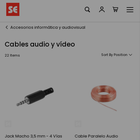
La meva ciste
Skip
to
Content
Accesorios informática y audiovisual
Cables audio y vídeo
Sort By
22
Items
Jack Macho 3,5 mm - 4 Vías
Cable Paralelo Audio