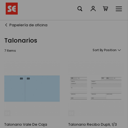
La meva ciste
Skip
to
Content
Papelería de oficina
Talonarios
Sort By
7
Items
Talonario Vale De Caja
Talonario Recibo Dupli, 1/3