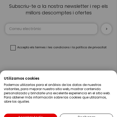
Subscriu-te a la nostra newsletter i rep els
millors descomptes i ofertes
Sign
Up
for
Our
Newsletter:
Accepto
els termes i les condicions
i
la política de privacitat
Sobre Nosaltres
Utilizamos cookies
Podemos utilizarlas para el análisis de los datos de nuestros
Ajuda
visitantes, para mejorar nuestro sitio web, mostrar contenido
personalizado y brindarle una excelente experiencia en el sitio web.
Para obtener más información sobre las cookies que utilizamos,
Compres
abre los ajustes.
Contacte