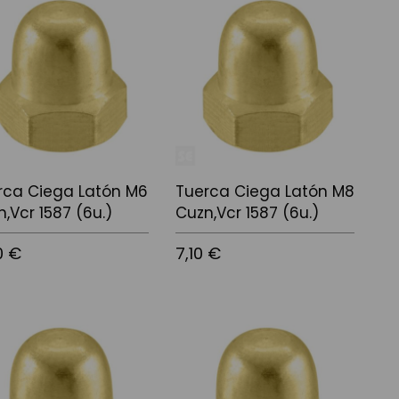
rca Ciega Latón M6
Tuerca Ciega Latón M8
,Vcr 1587 (6u.)
Cuzn,Vcr 1587 (6u.)
0 €
7,10 €
 a la cistella
Afegir a la cistella