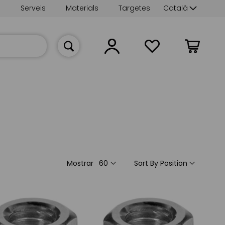
Language
s
Serveis
Materials
Targetes
Català
La meva cist
Mostrar
Sort By