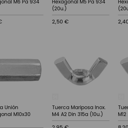
onal M6 Pa 934
Hexagonal M5 Pa 934
Hex
)
(20u.)
(20u
€
2,50 €
2,4
 la cistella
Afegir a la cistella
Afegir
a Unión
Tuerca Mariposa Inox.
Tue
onal M10x30
M4 A2 Din 315a (10u.)
M12 
)
2,95 €
8,2