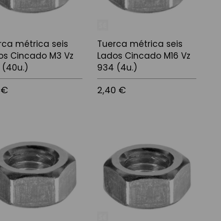
rca métrica seis
Tuerca métrica seis
os Cincado M3 Vz
Lados Cincado M16 Vz
 (40u.)
934 (4u.)
 €
2,40 €
 a la cistella
Afegir a la cistella