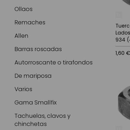
Ollaos
Remaches
Tuerc
Lados
Allen
934 (
Barras roscadas
1,60 
Autorroscante o tirafondos
De mariposa
Afegir a
Varios
Gama Smallfix
Tachuelas, clavos y
chinchetas