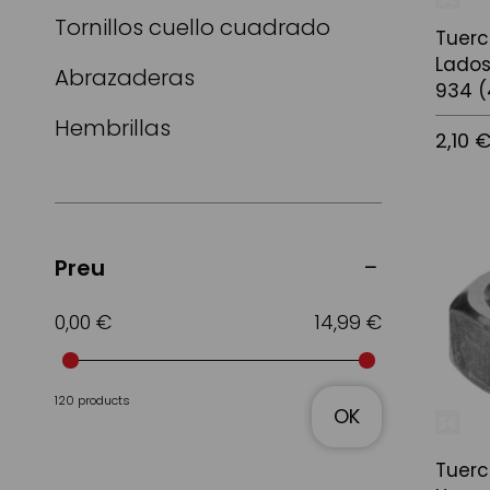
Tornillos cuello cuadrado
Tuerc
Lados
Abrazaderas
934 (
Hembrillas
2,10 
Afegir a
Preu
0,00 €
14,99 €
120 products
OK
Tuerc