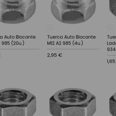
a Auto Blocante
Tuerca Auto Blocante
Tue
 985 (20u.)
M12 A2 985 (4u.)
Lad
934
€
2,95 €
1,65
 la cistella
Afegir a la cistella
Afegir