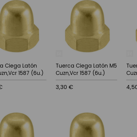
a Ciega Latón
Tuerca Ciega Latón M5
Tue
zn,Vcr 1587 (6u.)
Cuzn,Vcr 1587 (6u.)
Cuzn
€
3,30 €
4,5
 la cistella
Afegir a la cistella
Afegir