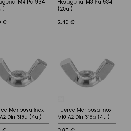
agonal M4 Pa 934
Hexagonal M3 Pa 934
.)
(20u.)
0 €
2,40 €
 a la cistella
Afegir a la cistella
rca Mariposa Inox.
Tuerca Mariposa Inox.
A2 Din 315a (4u.)
M10 A2 Din 315a (4u.)
0 €
3,85 €