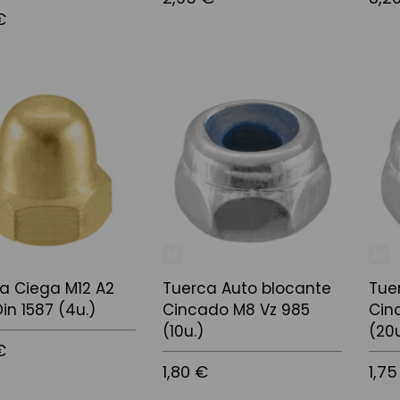
€
Afegir a la cistella
Afegir
 la cistella
a Ciega M12 A2
Tuerca Auto blocante
Tue
Din 1587 (4u.)
Cincado M8 Vz 985
Cin
(10u.)
(20u
€
1,80 €
1,75