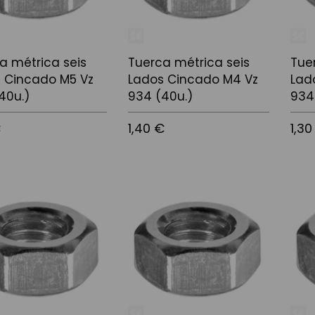
a métrica seis
Tuerca métrica seis
Tue
 Cincado M5 Vz
Lados Cincado M4 Vz
Lad
40u.)
934 (40u.)
934
€
1,40 €
1,30
 la cistella
Afegir a la cistella
Afegir