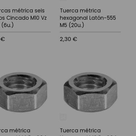
rcas métrica seis
Tuerca métrica
os Cincado M10 Vz
hexagonal Latón-555
 (6u.)
M5 (20u.)
 €
2,30 €
 a la cistella
Afegir a la cistella
rca métrica
Tuerca métrica