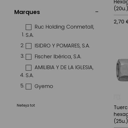
Hexag
(20u.
Marques
2,70 
Ruc Holding Conmetall,
S.A.
Afegir a
ISIDRO Y POMARES, S.A.
Fischer Ibérica, S.A.
AMILIBIA Y DE LA IGLESIA,
S.A.
Gyemo
Neteja tot
Tuerc
hexag
(25u.