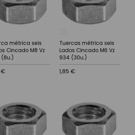
rca métrica seis
Tuercas métrica seis
os Cincado M8 Vz
Lados Cincado M6 Vz
 (8u.)
934 (30u.)
 €
1,85 €
 a la cistella
Afegir a la cistella