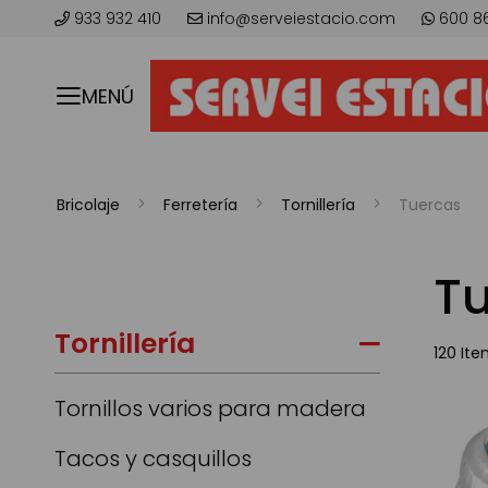
933 932 410
info@serveiestacio.com
600 8
MENÚ
Bricolaje
Ferretería
Tornillería
Tuercas
T
Tornillería
120
Ite
Tornillos varios para madera
Tacos y casquillos