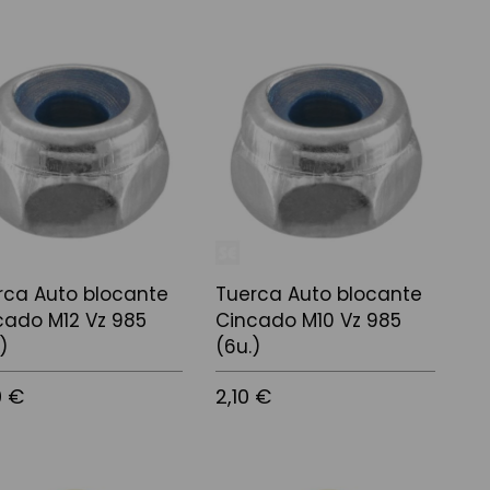
 a la cistella
Afegir a la cistella
rca Auto blocante
Tuerca Auto blocante
cado M12 Vz 985
Cincado M10 Vz 985
)
(6u.)
0 €
2,10 €
 a la cistella
Afegir a la cistella