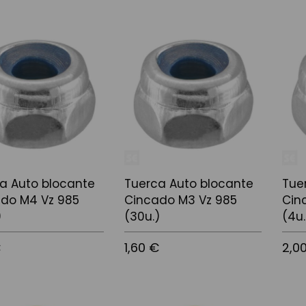
 la cistella
Afegir a la cistella
Afegir
a Auto blocante
Tuerca Auto blocante
Tue
do M4 Vz 985
Cincado M3 Vz 985
Cin
)
(30u.)
(4u.
€
1,60 €
2,0
 la cistella
Afegir a la cistella
Afegir