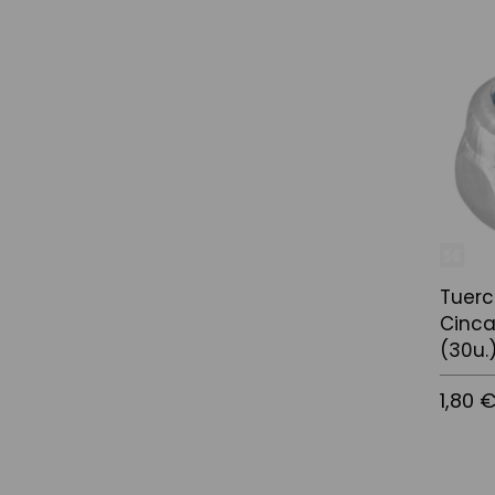
Afegir a
Tuerc
Cinca
(30u.
1,80 
Afegir a