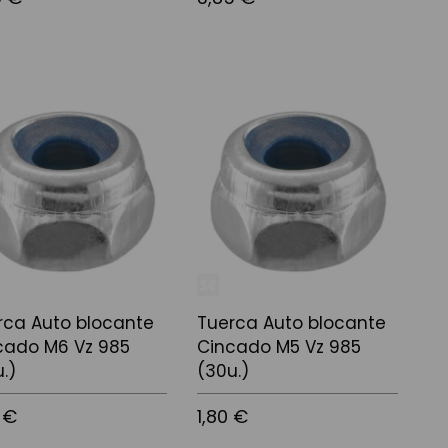
 a la cistella
Afegir a la cistella
rca Auto blocante
Tuerca Auto blocante
cado M6 Vz 985
Cincado M5 Vz 985
.)
(30u.)
 €
1,80 €