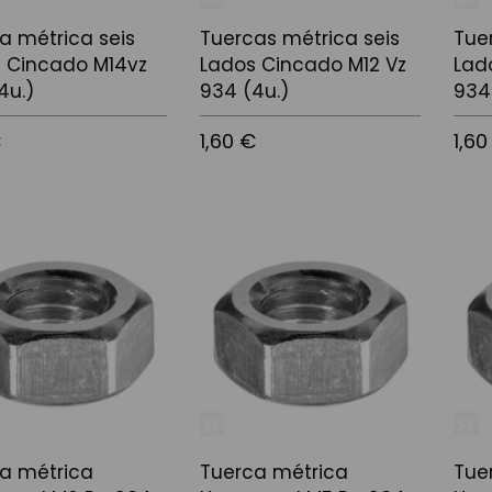
a métrica seis
Tuercas métrica seis
Tue
 Cincado M14vz
Lados Cincado M12 Vz
Lad
4u.)
934 (4u.)
934
€
1,60 €
1,60
 la cistella
Afegir a la cistella
Afegir
a métrica
Tuerca métrica
Tue