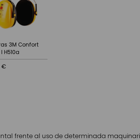
ras 3M Confort
 I H510a
 €
 la cistella
ntal frente al uso de determinada maquinaria