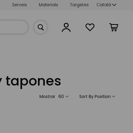
Language
s
Serveis
Materials
Targetes
Català
La meva cist
 y tapones
Mostrar
Sort By