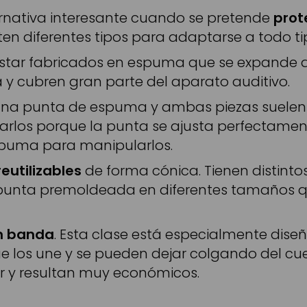
rnativa interesante cuando se pretende
prot
ten diferentes tipos para adaptarse a todo tip
star fabricados en espuma que se expande de
 y cubren gran parte del aparato auditivo.
na punta de espuma y ambas piezas suelen es
arlos porque la punta se ajusta perfectament
spuma para manipularlos.
reutilizables
de forma cónica. Tienen distintos
La punta premoldeada en diferentes tamaño
n banda
. Esta clase está especialmente dise
 los une y se pueden dejar colgando del cuel
r y resultan muy económicos.