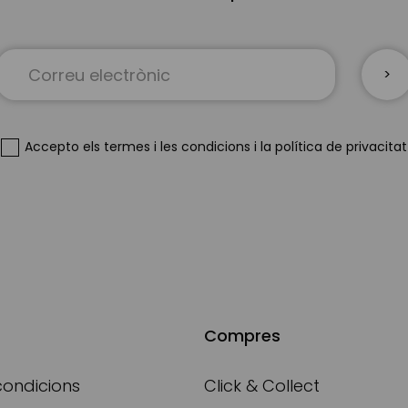
Sign
Up
for
Our
Newsletter:
Accepto
els termes i les condicions
i
la política de privacitat
Compres
condicions
Click & Collect