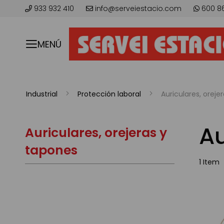
933 932 410
info@serveiestacio.com
600 8
MENÚ
Industrial
Protección laboral
Auriculares, oreje
Au
Auriculares, orejeras y
tapones
1
Item