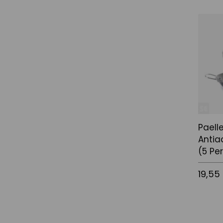
Afegir a
Paell
Antia
(5 Pe
19,55
Afegir a