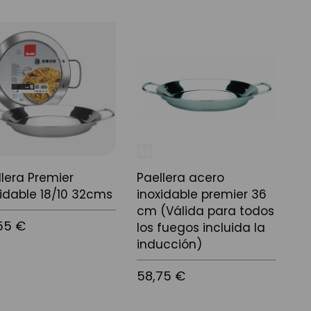
 a la cistella
Afegir a la cistella
llera Premier
Paellera acero
xidable 18/10 32cms
inoxidable premier 36
cm (Válida para todos
55 €
los fuegos incluida la
inducción)
58,75 €
 a la cistella