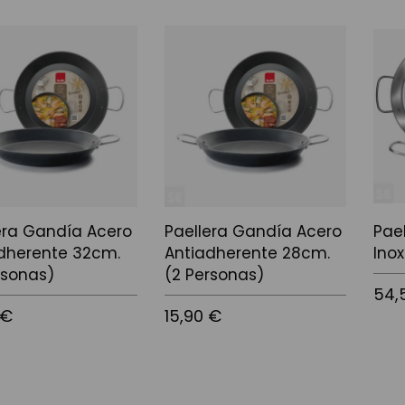
 la cistella
Afegir a la cistella
Afegir
era Gandía Acero
Paellera Gandía Acero
Pae
dherente 32cm.
Antiadherente 28cm.
Ino
rsonas)
(2 Personas)
54,
 €
15,90 €
Afegir
 la cistella
Afegir a la cistella