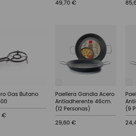
49,70 €
85,
 la cistella
Afegir a la cistella
Afegir
ero Gas Butano
Paellera Gandia Acero
Pae
500
Antiadherente 46cm.
Ant
(12 Personas)
(9 
5 €
29,60 €
24,