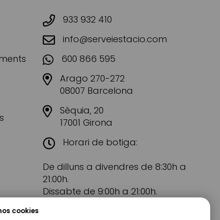
933 932 410
info@serveiestacio.com
aments
600 866 595
Arago 270-272
08007 Barcelona
Sèquia, 20
s
17001 Girona
Horari de botiga:
De dilluns a divendres de 8:30h a
21:00h.
Dissabte de 9:00h a 21:00h.
mos cookies