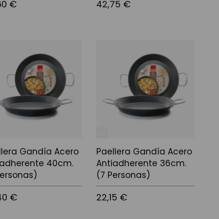
60 €
42,75 €
 a la cistella
Afegir a la cistella
llera Gandía Acero
Paellera Gandía Acero
iadherente 40cm.
Antiadherente 36cm.
Personas)
(7 Personas)
40 €
22,15 €