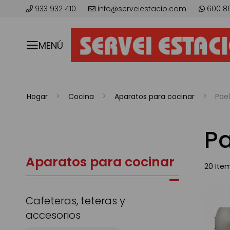
933 932 410
info@serveiestacio.com
600 8
MENÚ
Hogar
Cocina
Aparatos para cocinar
Pael
Pa
Aparatos para cocinar
20
Ite
Cafeteras, teteras y
accesorios