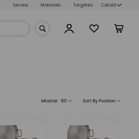
Language
s
Serveis
Materials
Targetes
Català
La meva cist
Mostrar
Sort By