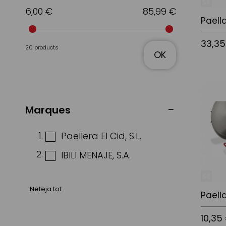
6,00 €
85,99 €
Paell
33,35
20 products
OK
Afegir a
Marques
Paellera El Cid, S.L.
IBILI MENAJE, S.A.
Neteja tot
Paell
10,35