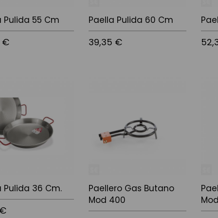
a Pulida 55 Cm
Paella Pulida 60 Cm
Pae
 €
39,35 €
52,
 la cistella
Afegir a la cistella
Afegir
a Pulida 36 Cm.
Paellero Gas Butano
Pae
Mod 400
Mod
 €