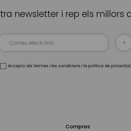
tra newsletter i rep els millors
Sign
Up
for
Our
Newsletter:
Accepto
els termes i les condicions
i
la política de privacitat
Compres