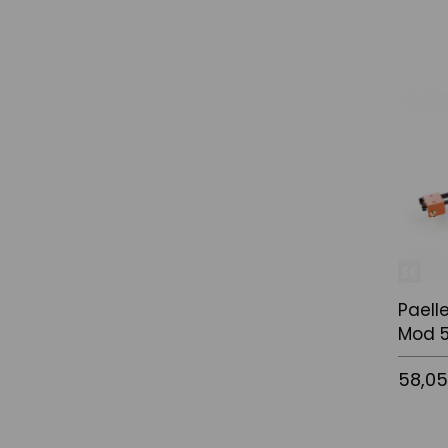
Afegir a
Paell
Mod 
58,0