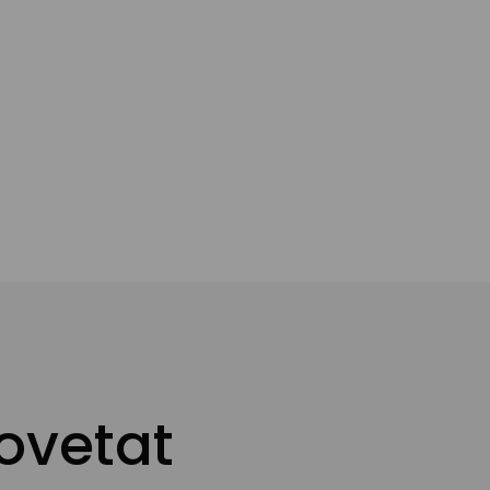
Afegir a la cistella
ovetat