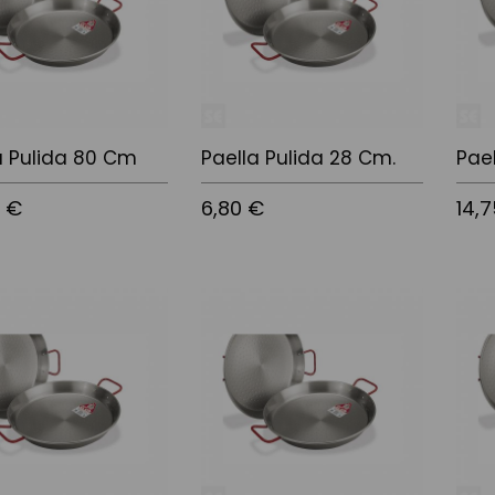
a Pulida 80 Cm
Paella Pulida 28 Cm.
Pae
5 €
6,80 €
14,
 la cistella
Afegir a la cistella
Afegir