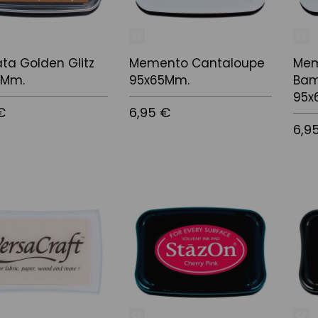
ata Golden Glitz
Memento Cantaloupe
Mem
5Mm.
95x65Mm.
Bam
95x
€
6,95 €
6,9
 la cistella
Afegir a la cistella
Afegir