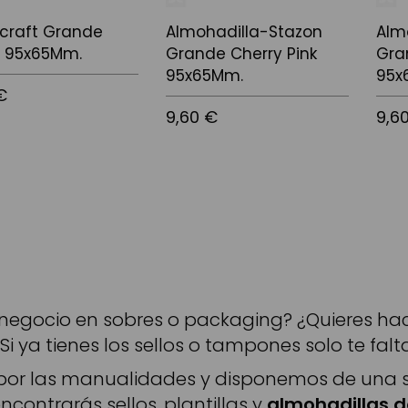
craft Grande
Almohadilla-Stazon
Alm
e 95x65Mm.
Grande Cherry Pink
Gra
95x65Mm.
95x
€
9,60 €
9,6
 la cistella
Afegir a la cistella
Afegir
 negocio en sobres o packaging? ¿Quieres hac
 Si ya tienes los sellos o tampones solo te fal
or las manualidades y disponemos de una se
 encontrarás sellos, plantillas y
almohadillas d