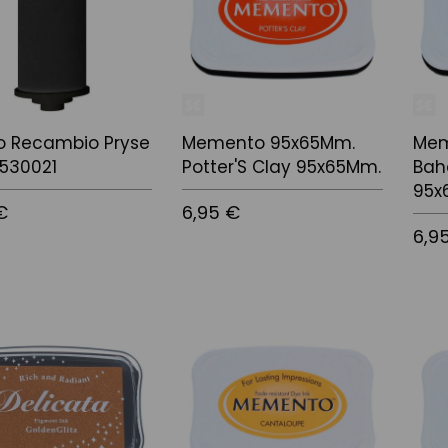
lo Recambio Pryse
Memento 95x65Mm.
Mem
1530021
Potter'S Clay 95x65Mm.
Bah
95x
€
6,95 €
6,9
 la cistella
Afegir a la cistella
Afegir