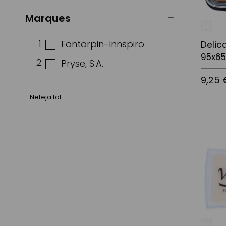
Marques
Fontorpin-Innspiro
Delic
95x6
Pryse, S.A.
9,25 
Neteja tot
Afegir a