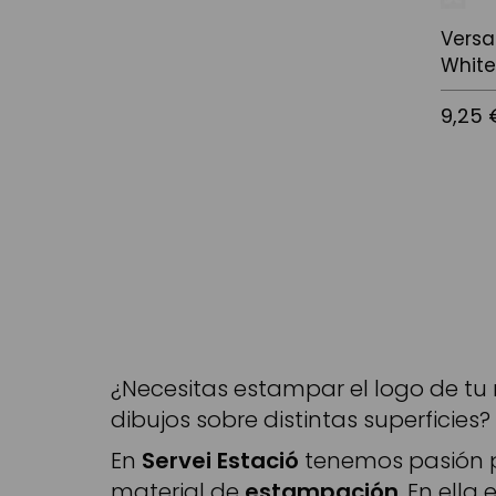
Versa
Whit
9,25 
Afegir a
¿Necesitas estampar el logo de tu
dibujos sobre distintas superficies?
En
Servei Estació
tenemos pasión p
material de
estampación
. En ella