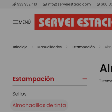
933 932 410
info@serveiestacio.com
600 8
MENÚ
Bricolaje
Manualidades
Estampación
Almo
Al
Estampación
11
Item
Sellos
Almohadillas de tinta