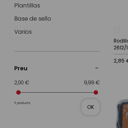
Plantillas
Base de sello
Varios
Rodil
2612/
2,85 
Preu
2,00 €
9,99 €
Afegir a
11 products
OK