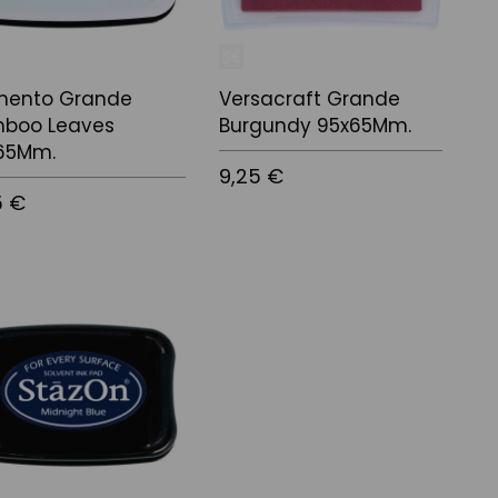
ento Grande
Versacraft Grande
boo Leaves
Burgundy 95x65Mm.
65Mm.
9,25 €
5 €
Afegir a la cistella
 a la cistella