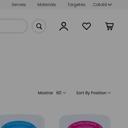
Language
s
Serveis
Materials
Targetes
Català
La meva cist
Mostrar
Sort By