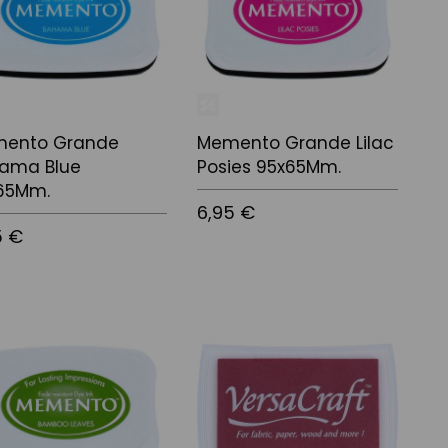
ento Grande
Memento Grande Lilac
ama Blue
Posies 95x65Mm.
65Mm.
6,95 €
5 €
Afegir a la cistella
 a la cistella