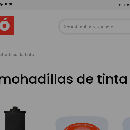
Tende
66 595
Skip
to
Content
hadillas de tinta
mohadillas de tinta
s