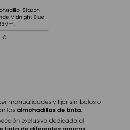
ohadilla-Stazon
nde Midnight Blue
65Mm.
0 €
 a la cistella
er manualidades y fijar símbolos o
tan las
almohadillas de tinta
.
cción exclusiva dedicada al
e tinta de diferentes marcas.