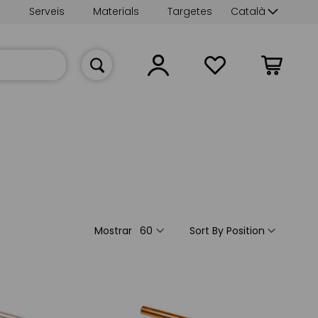
Language
s
Serveis
Materials
Targetes
Català
La meva cist
Mostrar
Sort By