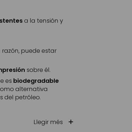
istentes
a la tensión y
a razón, puede estar
mpresión
sobre él.
ue es
biodegradable
 como alternativa
s del petróleo.
Llegir més