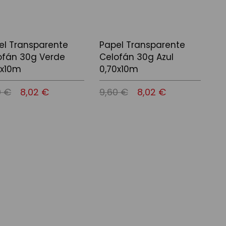
el Transparente
Papel Transparente
ofán 30g Verde
Celofán 30g Azul
0x10m
0,70x10m
0 €
8,02 €
9,60 €
8,02 €
 a la cistella
Afegir a la cistella