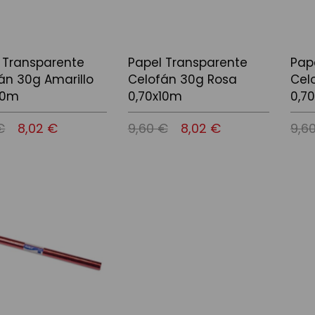
 Transparente
Papel Transparente
Pap
án 30g Amarillo
Celofán 30g Rosa
Cel
10m
0,70x10m
0,7
€
8,02 €
9,60 €
8,02 €
9,6
 la cistella
Afegir a la cistella
Afegir