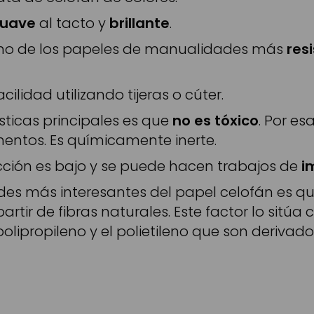
suave
al tacto y
brillante
.
no de los papeles de manualidades más
res
ilidad utilizando tijeras o cúter.
sticas principales es que
no es tóxico
. Por es
entos. Es químicamente inerte.
cción es bajo y se puede hacen trabajos de
i
des más interesantes del papel celofán es q
rtir de fibras naturales. Este factor lo sitúa
polipropileno y el polietileno que son derivado