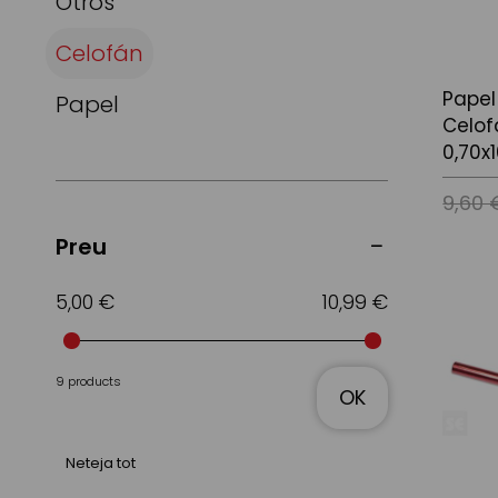
Otros
Celofán
Papel
Papel
Celof
0,70x
9,60 
Preu
Afegir a
5,00 €
10,99 €
9 products
OK
Neteja tot