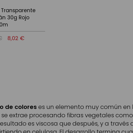
 Transparente
án 30g Rojo
10m
€
8,02 €
 la cistella
o de colores
es un elemento muy común en l
 se extrae procesando fibras vegetales como
resultado es viscosa que después, y a través
irtiendo en celulosa. El desarrollo termina c