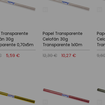
 Transparente
Papel Transparente
Pap
án 30g
Celofán 30g
Cel
parente 0,70x5m
Transparente 1x10m
Tra
€
5,59 €
12,30 €
10,27 €
9,6
 la cistella
Afegir a la cistella
Afegir