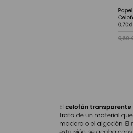
Papel
Celof
0,70x
9,60 
Afegir a
El
celofán transparente 
trata de un material que
madera o el algodón. El 
extrusión, se acaba conv