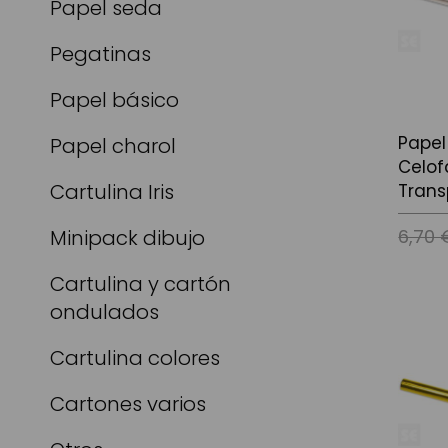
Papel seda
Pegatinas
Papel básico
Papel
Papel charol
Celof
Cartulina Iris
Trans
6,70 
Minipack dibujo
Cartulina y cartón
ondulados
Afegir a
Cartulina colores
Cartones varios