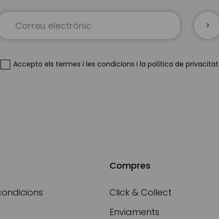
Sign
Up
for
Our
Newsletter:
Accepto
els termes i les condicions
i
la política de privacitat
Compres
condicions
Click & Collect
Enviaments