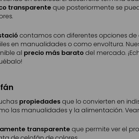
co
transparente
que posteriormente se pued
ores.
stació
contamos con diferentes opciones de
tiles en manualidades o como envoltura. Nues
nible al
precio más barato
del mercado. ¡Ech
uébalo!
ofán
muchas
propiedades
que lo convierten en ind
mo las manualidades y la alimentación. Vea
amente transparente
que permite ver el pr
ata de celofán de colores.