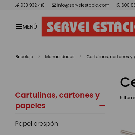
933 932 410
info@serveiestacio.com
600 8
MENÚ
Bricolaje
Manualidades
Cartulinas, cartones y
C
Cartulinas, cartones y
9
Item
papeles
Papel crespón