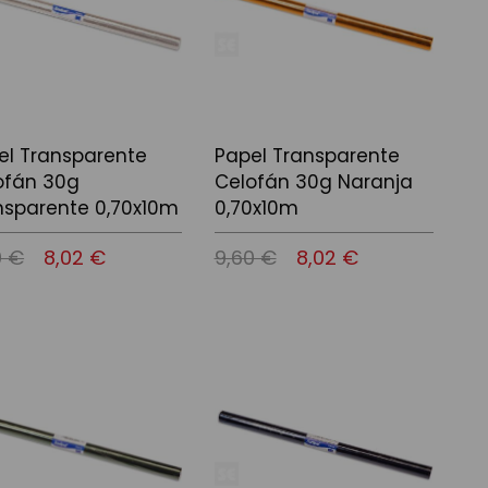
el Transparente
Papel Transparente
ofán 30g
Celofán 30g Naranja
nsparente 0,70x10m
0,70x10m
0 €
8,02 €
9,60 €
8,02 €
 a la cistella
Afegir a la cistella