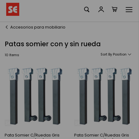
La meva ciste
Skip
to
Content
Accesorios para mobiliario
Patas somier con y sin rueda
Sort By
10
Items
Pata Somier C/Ruedas Gris
Pata Somier C/Ruedas Gris