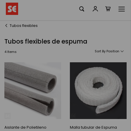
La meva ciste
Skip
to
Content
Tubos flexibles
Tubos flexibles de espuma
Sort By
4
Items
Aislante de Polietileno
Malla tubular de Espuma