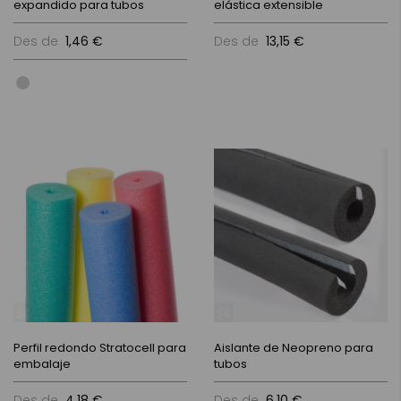
expandido para tubos
elástica extensible
Des de
1,46 €
Des de
13,15 €
Perfil redondo Stratocell para
Aislante de Neopreno para
embalaje
tubos
Des de
4,18 €
Des de
6,10 €