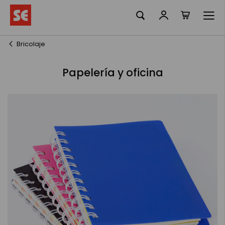
La meva ciste
Skip
to
Content
Bricolaje
Papelería y oficina