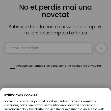
No et perdis mai una
novetat
Subscriu-te a la nostra newsletter i rep els
millors descomptes i ofertes
Sign
Up
for
Our
Newsletter:
Accepto
els termes i les condicions
i
la política de privacitat
Sobre Nosaltres
Utilizamos cookies
Podemos utilizarlas para el análisis de los datos de nuestros
Ajuda
visitantes, para mejorar nuestro sitio web, mostrar contenido
personalizado y brindarle una excelente experiencia en el sitio web.