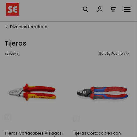
La meva ciste
Skip
to
Content
Diversos ferretería
Tijeras
Sort By
15
Items
Tijeras Cortacables Aislados
Tijeras Cortacables con