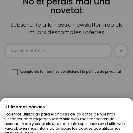
No et perdis mai una
novetat
Subscriu-te a la nostra newsletter i rep els
millors descomptes i ofertes
Sign
Up
for
Our
Newsletter:
Accepto
els termes i les condicions
i
la política de privacitat
Sobre Nosaltres
Utilizamos cookies
Podemos utilizarlas para el análisis de los datos de nuestros
Ajuda
visitantes, para mejorar nuestro sitio web, mostrar contenido
personalizado y brindarle una excelente experiencia en el sitio web.
Para obtener más información sobre las cookies que utilizamos,
Compres