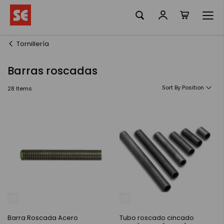
La meva ciste
Skip
to
Content
Tornillería
Barras roscadas
Sort By
28
Items
Barra Roscada Acero
Tubo roscado cincado