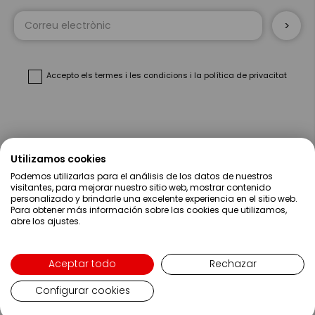
Sign
Up
for
Our
Newsletter:
Accepto
els termes i les condicions
i
la política de privacitat
Sobre Nosaltres
Utilizamos cookies
Podemos utilizarlas para el análisis de los datos de nuestros
Ajuda
visitantes, para mejorar nuestro sitio web, mostrar contenido
personalizado y brindarle una excelente experiencia en el sitio web.
Para obtener más información sobre las cookies que utilizamos,
Compres
abre los ajustes.
Contacte
Aceptar todo
Rechazar
Configurar cookies
Language
Català
Copyright ©2019 Servei Estació S.A