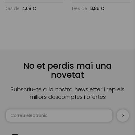
Des de
4,68 €
Des de
13,86 €
No et perdis mai una
novetat
Subscriu-te a la nostra newsletter i rep els
millors descomptes i ofertes
Sign
Up
for
Our
Newsletter: