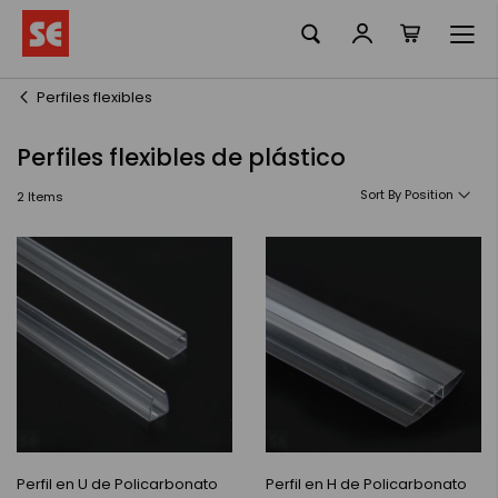
La meva ciste
Skip
to
Content
Perfiles flexibles
Perfiles flexibles de plástico
Sort By
2
Items
Perfil en U de Policarbonato
Perfil en H de Policarbonato