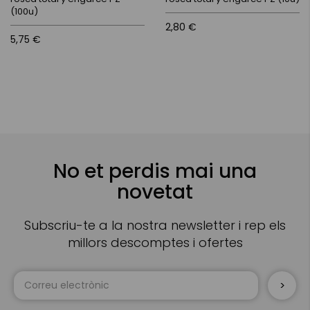
(100u)
2,80 €
5,75 €
No et perdis mai una
novetat
Subscriu-te a la nostra newsletter i rep els
millors descomptes i ofertes
Sign
Up
for
Our