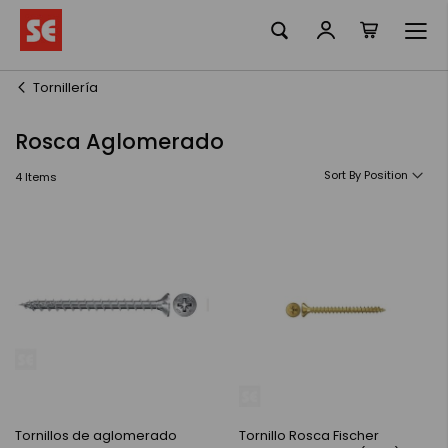
La meva ciste
Skip
to
Content
Tornillería
Rosca Aglomerado
Sort By
4
Items
Tornillos de aglomerado
Tornillo Rosca Fischer