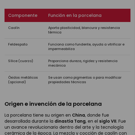
Componente
Función en la porcelana
Caolín
Aporta plasticidad, blancura y resistencia
térmica
Feldespato
Funciona como fundente, ayuda a vitrificar e
impermeabiliza
Sílice (cuarzo)
Proporciona dureza, rigidez y resistencia
mecánica
Óxidos metálicos
Se usan como pigmentos o para modificar
(opcional)
propiedades técnicas
Origen e invención de la porcelana
La porcelana tiene su origen en
China
, donde fue
desarrollada durante la
dinastía Tang
, en el
siglo VII
. Fue
un avance revolucionario dentro del arte y la tecnología
cerámica de la época. La mezcla y cocción de caolín con