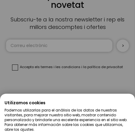
novetat
Subscriu-te a la nostra newsletter i rep els
millors descomptes i ofertes
Sign
Up
for
Our
Newsletter:
Accepto
els termes i les condicions
i
la política de privacitat
Sobre Nosaltres
Utilizamos cookies
Podemos utilizarlas para el análisis de los datos de nuestros
Ajuda
visitantes, para mejorar nuestro sitio web, mostrar contenido
personalizado y brindarle una excelente experiencia en el sitio web.
Para obtener más información sobre las cookies que utilizamos,
Compres
abre los ajustes.