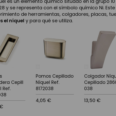
quel es un elemento químico situado en la grupo 1
 28 y se representa con el símbolo químico Ni. Est
rimiento de herramientas, colgadores, placas, tu
s el níquel
y para qué se utiliza.
s
Pomos Cepillado
Colgador Níqu
dera Cepill
Níquel Ref.
Cepillado 286
 Ref.
8172038
038
038
4,05 €
13,50 €
 €