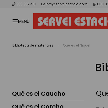
933 932 410
info@serveiestacio.com
600 8
MENÚ
Biblioteca de materiales
Qué es el Níquel
Bi
Qué
Qué es el Caucho
Qué es el Corcho