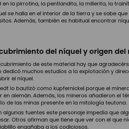
 en la pirrotina, la pentlandita, la millerita, la train
quel se halla en el interior de la tierra y se sabe 
itos. Además, también es habitual encontrar níqu
.
cubrimiento del níquel y origen de
scubrimiento de este material hay que agradecér
 dedicó muchos estudios a la explotación y direcc
brir el níquel.
edt lo bautizó como kupfernickel porque el minera
r en alemán. Además, los mineros añadieron el tér
illo de las minas presente en la mitología teutona.
 algunas fuentes este personaje impedía que alg
sar. Otros afirman que tiene que ver con el que ní
iablillo engañaba a los codiciosos.