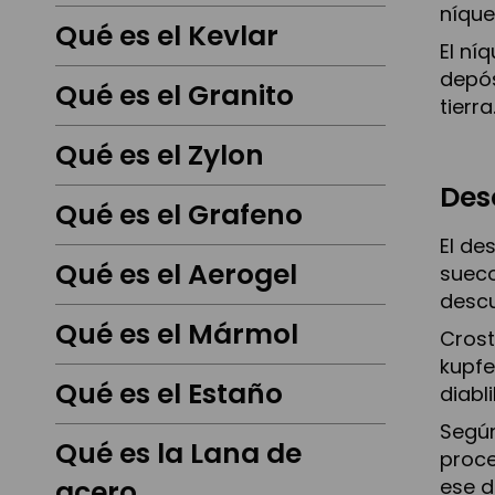
níquel
Qué es el Kevlar
El ní
depós
Qué es el Granito
tierra
Qué es el Zylon
Des
Qué es el Grafeno
El de
Qué es el Aerogel
sueco
descu
Qué es el Mármol
Crost
kupfe
Qué es el Estaño
diabl
Según
Qué es la Lana de
proce
acero
ese d