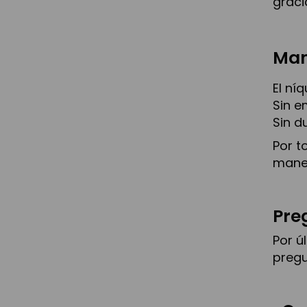
graci
Man
El ní
Sin e
Sin d
Por t
mane
Pre
Por ú
pregu