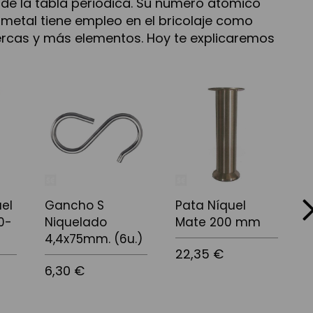
0 de la tabla periódica. Su número atómico
e metal tiene empleo en el bricolaje como
ercas y más elementos. Hoy te explicaremos
next
el
Gancho S
Pata Níquel
P
0-
Niquelado
Mate 200 mm
T
4,4x75mm. (6u.)
22,35 €
N
6,30 €
4