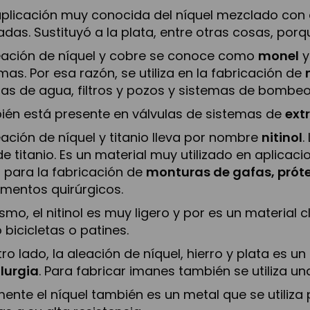
plicación muy conocida del níquel mezclado con e
das. Sustituyó a la plata, entre otras cosas, po
eación de níquel y cobre se conoce como
monel
y
mas. Por esa razón, se utiliza en la fabricación de
las de agua, filtros y pozos y sistemas de bombeo
én está presente en válvulas de sistemas de
ext
eación de níquel y titanio lleva por nombre
nitinol
.
e titanio. Es un material muy utilizado en aplicac
za para la fabricación de
monturas de gafas, próte
umentos quirúrgicos.
smo, el nitinol es muy ligero y por es un material 
bicicletas o patines.
tro lado, la aleación de níquel, hierro y plata es
lurgia
. Para fabricar imanes también se utiliza un
mente el níquel también es un metal que se utiliza