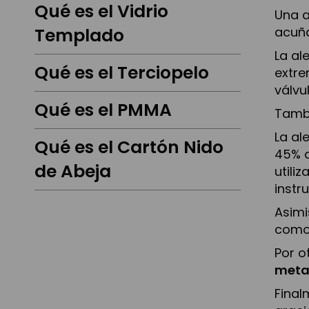
Qué es el Vidrio
Una a
acuña
Templado
La al
Qué es el Terciopelo
extre
válvu
Qué es el PMMA
Tambi
La al
Qué es el Cartón Nido
45% d
de Abeja
utili
instr
Asimi
como 
Por o
meta
Final