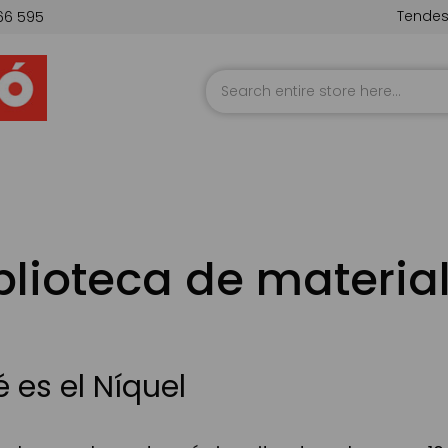
Tende
66 595
Skip
to
Content
blioteca de materia
 es el Níquel