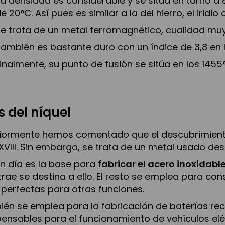
u densidad es considerable y se sitúa en torno a
e 20°C. Así pues es similar a la del hierro, el iridio 
e trata de un metal ferromagnético, cualidad muy ú
ambién es bastante duro con un índice de 3,8 en 
inalmente, su punto de fusión se sitúa en los 1455
s del níquel
iormente hemos comentado que el descubrimiento
 XVIII. Sin embargo, se trata de un metal usado desd
n día es la base para
fabricar el acero inoxidabl
trae se destina a ello. El resto se emplea para c
 perfectas para otras funciones.
én se emplea para la fabricación de baterías reca
pensables para el funcionamiento de vehículos elé