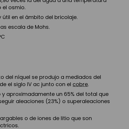
 8,90 veces la del agua a una temperatura
o el osmio.
til en el ámbito del bricolaje.
las escala de Mohs.
°C
 del níquel se produjo a mediados del
e el siglo IV ac junto con el
cobre
.
e
y aproximadamente un 65% del total que
onseguir aleaciones (23%) o superaleaciones
rgables o de iones de litio que son
ctricos.