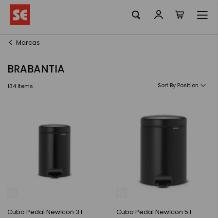
La meva ciste
Skip
to
Content
Marcas
BRABANTIA
Sort By
134
Items
Cubo Pedal NewIcon 3 l
Cubo Pedal NewIcon 5 l