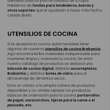
utensilios básicos para el cuidado de tu ropa.
Hablamos de
fundas para tendederos, barras y
otros soportes
que te ayudarán a hacer más fácil tu
colada diaria.
UTENSILIOS DE COCINA
Si te apasiona la cocina, quizá necesites tener
algunos de nuestros
utensilios de cocina Brabantia
.
Aquí encontrarás
l
os materiales indispensable para
mantener limpia y ordenada tu cocina. De entre
nuestro catalogo de productos se destaca una
báscula de cocina digital
, distintos
escurreplatos
Brabantia
y distintos
botes de vidrio
para el
almacenaje de alimentos secos.
Echa un vistazo a la amplia cartera de productos
disponibles y no olvides repasar los productos
básicos de ordenación para la cocina:
portarrollos
de papel, sacacorchos, tijeras para la carne o el
pescado, etc.