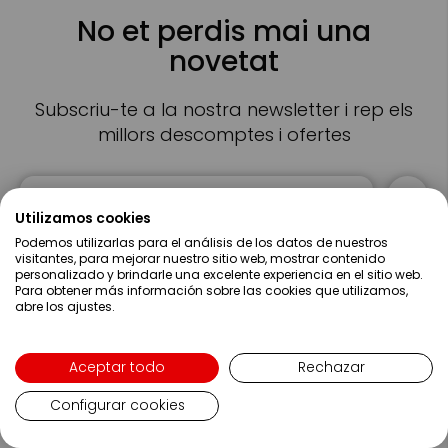
No et perdis mai una
novetat
Subscriu-te a la nostra newsletter i rep els
millors descomptes i ofertes
Sign
Up
for
Utilizamos cookies
Our
Podemos utilizarlas para el análisis de los datos de nuestros
Newsletter:
visitantes, para mejorar nuestro sitio web, mostrar contenido
Accepto
els termes i les condicions
i
la política de privacitat
personalizado y brindarle una excelente experiencia en el sitio web.
Para obtener más información sobre las cookies que utilizamos,
abre los ajustes.
Aceptar todo
Rechazar
Sobre Nosaltres
Configurar cookies
Ajuda