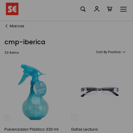
La meva ciste
Skip
to
Content
Marcas
cmp-iberica
Sort By
33
Items
Pulverizador Plástico 330 ml
Gafas Lectura