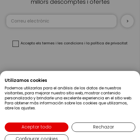
millors descomptes i ofertes
Sign
Up
for
Our
Newsletter:
Accepto
els termes i les condicions
i
la política de privacitat
Sobre Nosaltres
Utilizamos cookies
Podemos utilizarlas para el análisis de los datos de nuestros
Ajuda
visitantes, para mejorar nuestro sitio web, mostrar contenido
personalizado y brindarle una excelente experiencia en el sitio web.
Para obtener más información sobre las cookies que utilizamos,
Compres
abre los ajustes.
Contacte
Aceptar todo
Rechazar
Configurar cookies