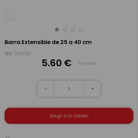
Skip
Barra Extensible de 25 a 40 cm
to
the
beginning
SKU
200042
of
5.60 €
IVA inclòs
the
images
gallery
-
+
Afegir a la cistella