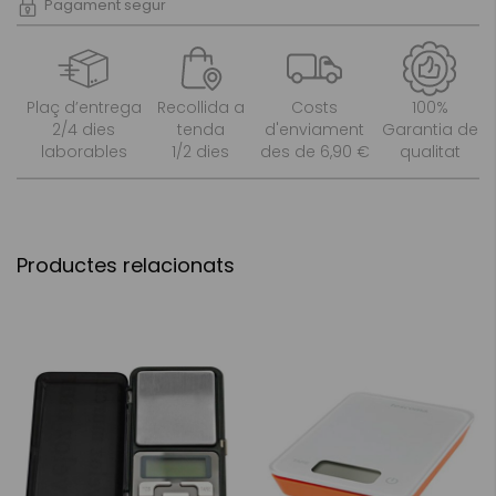
Pagament segur
Plaç d’entrega
Recollida a
Costs
100%
2/4 dies
tenda
d'enviament
Garantia de
laborables
1/2 dies
des de 6,90 €
qualitat
Productes relacionats