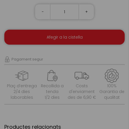
-
+
Afegir a la cistella
Pagament segur
Plaç d’entrega
Recollida a
Costs
100%
2/4 dies
tenda
d'enviament
Garantia de
laborables
1/2 dies
des de 6,90 €
qualitat
Productes relacionats