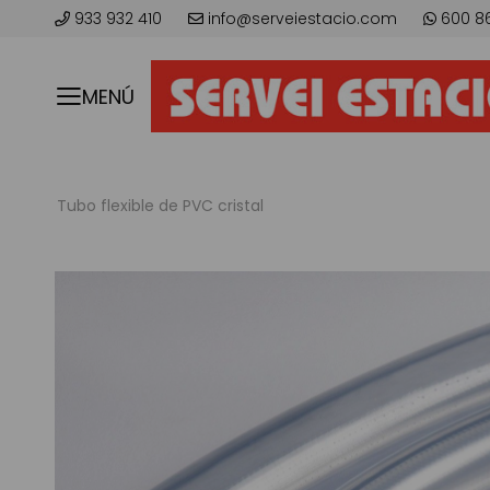
933 932 410
info@serveiestacio.com
600 8
MENÚ
Tubo flexible de PVC cristal
Skip
to
the
end
of
the
images
gallery