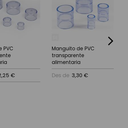
next
e PVC
Manguito de PVC
rente
transparente
t
ria
alimentaria
2,25 €
Des de
3,30 €