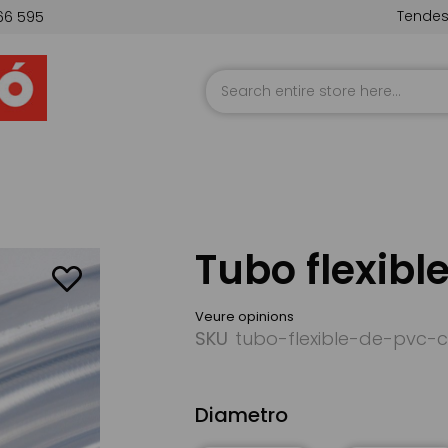
Tende
66 595
Skip
to
Content
Tubo flexible
Veure opinions
SKU
tubo-flexible-de-pvc-cr
Diametro