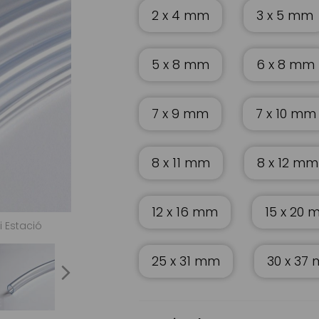
2 x 4 mm
3 x 5 mm
5 x 8 mm
6 x 8 mm
7 x 9 mm
7 x 10 mm
8 x 11 mm
8 x 12 mm
12 x 16 mm
15 x 20
i Estació
Tubo flexible de PVC cristal | Servei Estació
25 x 31 mm
30 x 37
next