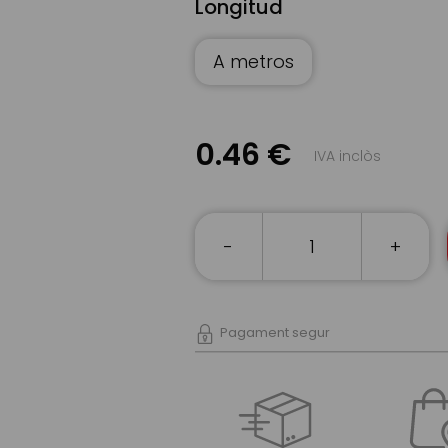
Longitud
A metros
0.46 €
IVA inclòs
-
+
Pagament segur