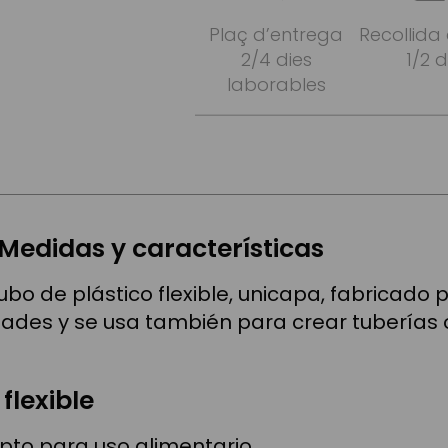
Plaç d’entrega
Recollida
2/4 dies
1/2 d
laborables
 Medidas y características
bo de plástico flexible, unicapa, fabricado p
dades y se usa también para crear tuberías 
flexible
pto para uso alimentario