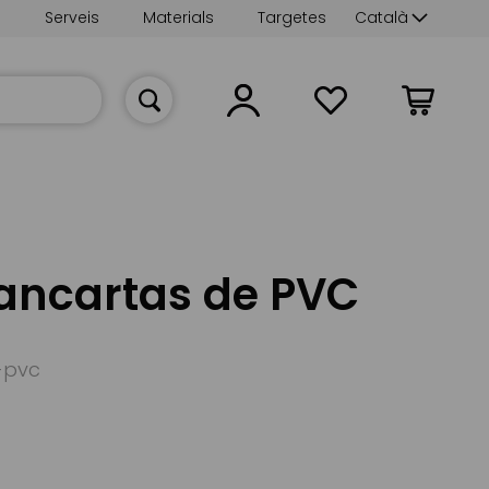
Language
s
Serveis
Materials
Targetes
Català
La meva cist
ancartas de PVC
-pvc