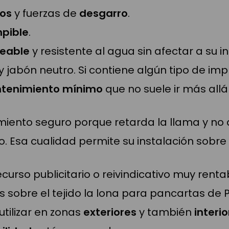
os
y fuerzas de
desgarro
.
mpible
.
eable
y resistente al agua sin afectar a su i
 jabón neutro. Si contiene algún tipo de impr
tenimiento mínimo
que no suele ir más al
ento seguro porque retarda la llama y no a
. Esa cualidad permite su instalación sobre
ecurso publicitario o reivindicativo muy renta
sobre el tejido la lona para pancartas de 
tilizar en zonas
exteriores
y también
interi