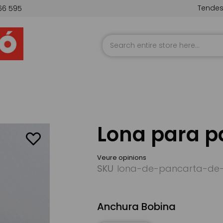
Tende
66 595
Skip
to
Content
Lona para p
Veure opinions
SKU
lona-de-pancarta-de
Anchura Bobina