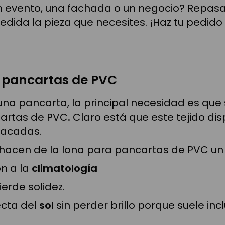
n evento, una fachada o un negocio? Repas
dida la pieza que necesites. ¡Haz tu pedido
a pancartas de PVC
na pancarta, la principal necesidad es que s
cartas de PVC
.
Claro está que este tejido d
tacadas.
 hacen de la lona para pancartas de PVC u
n a la
climatología
ierde solidez.
ecta del
sol
sin perder brillo porque suele inc