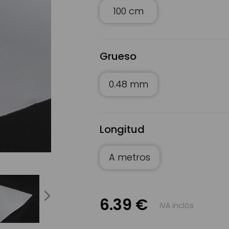
100 cm
Grueso
0.48 mm
Longitud
A metros
Lona de pancarta de PVC | Servei Estació
next
6.39 €
IVA inclòs