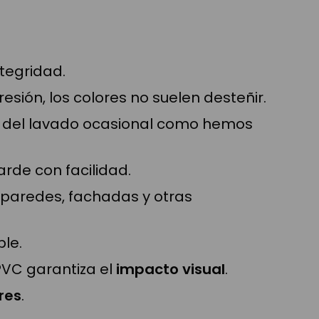
ntegridad.
esión, los colores no suelen desteñir.
lá del lavado ocasional como hemos
rde con facilidad.
 paredes, fachadas y otras
ble.
PVC garantiza el
impacto visual
.
ores
.