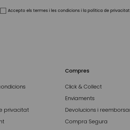
Newsletter:
Accepto
els termes i les condicions
i
la política de privacitat
Compres
condicions
Click & Collect
Enviaments
e privacitat
Devolucions i reembors
nt
Compra Segura