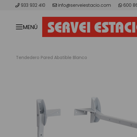
933 932 410
info@serveiestacio.com
600 8
MENÚ
Tendedero Pared Abatible Blanco
Skip
to
the
end
of
the
images
gallery