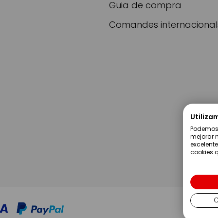
Guia de compra
Comandes internacional
Utiliza
Podemos u
mejorar n
excelente
cookies q
C