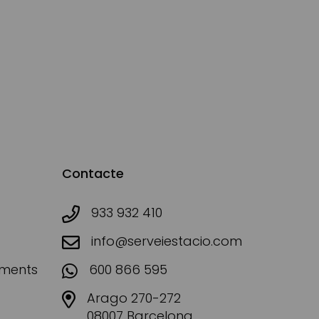
Contacte
933 932 410
info@serveiestacio.com
aments
600 866 595
Arago 270-272
08007 Barcelona