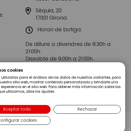
Sèquia, 20
s
17001 Girona
Horari de botiga:
De dilluns a divendres de 8:30h a
21:00h.
Dissabte de 9:00h a 21:00h.
mos cookies
tilizarlas para el análisis de los datos de nuestros visitantes, para
uestro sitio web, mostrar contenido personalizado y brindarle una
 experiencia en el sitio web. Para obtener más información sobre las
ue utilizamos, abre los ajustes.
Aceptar todo
Rechazar
onfigurar cookies
Copyright ©2019 Servei Estació S.A