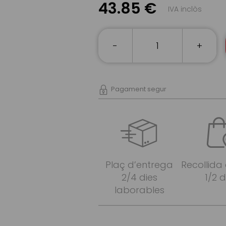
43.85 €
IVA inclòs
-
+
Pagament segur
Plaç d’entrega
Recollida
2/4 dies
1/2 d
laborables