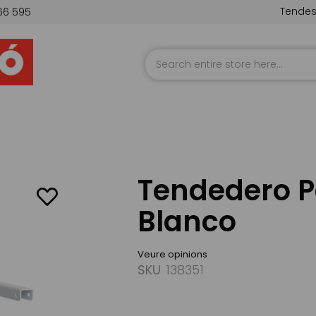
Tende
66 595
Skip
to
Content
Tendedero P
Blanco
Veure opinions
SKU
138351