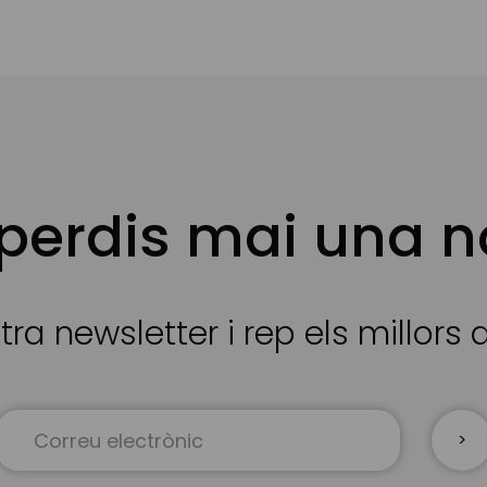
 perdis mai una n
tra newsletter i rep els millors
Sign
Up
for
Our