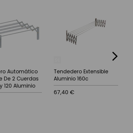
next
ro Automático
Tendedero Extensible
T
le De 2 Cuerdas
Aluminio 160c
A
 120 Aluminio
67,40 €
5