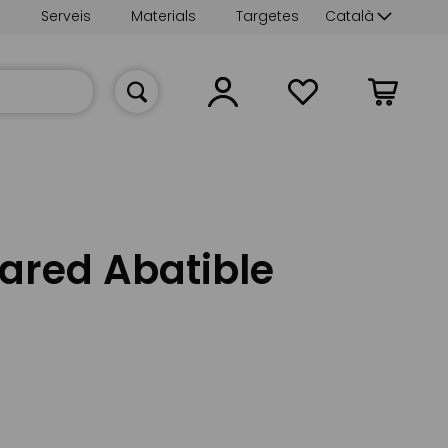
Language
s
Serveis
Materials
Targetes
Català
La meva cist
ared Abatible