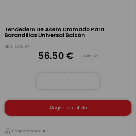
Skip
Tendedero De Acero Cromado Para
to
Barandillas Universal Balcón
the
beginning
of
SKU
138350
the
56.50 €
IVA inclòs
images
gallery
-
+
Afegir a la cistella
Pagament segur