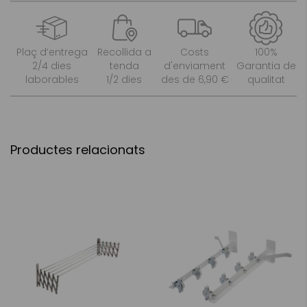
Plaç d’entrega
Recollida a
Costs
100%
2/4 dies
tenda
d'enviament
Garantia de
laborables
1/2 dies
des de 6,90 €
qualitat
Productes relacionats