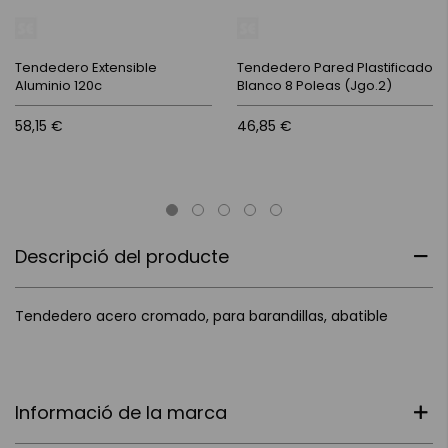
Tendedero Extensible
Tendedero Pared Plastificado
Aluminio 120c
Blanco 8 Poleas (Jgo.2)
58,15 €
46,85 €
Descripció del producte
Tendedero acero cromado, para barandillas, abatible
Informació de la marca