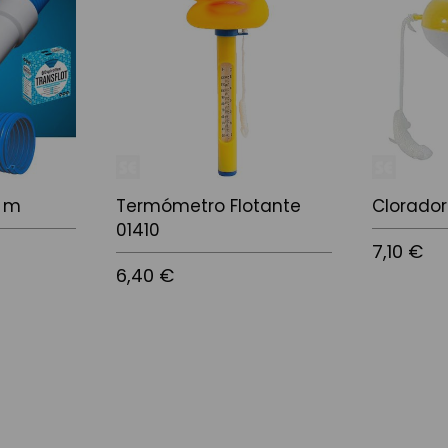
8 m
Termómetro Flotante
Clorador
01410
7,10 €
6,40 €