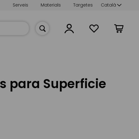
Language
s
Serveis
Materials
Targetes
Català
La meva cist
s para Superficie