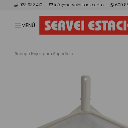
933 932 410
info@serveiestacio.com
600 8
MENÚ
Recoge Hojas para Superficie
Skip
to
the
end
of
the
images
gallery