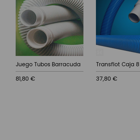
Juego Tubos Barracuda
Transflot Caja 
81,80 €
37,80 €