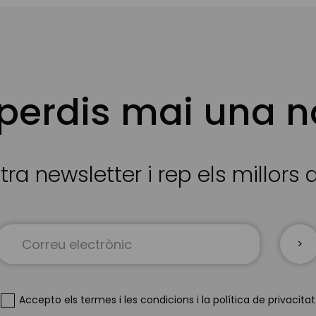
 perdis mai una n
tra newsletter i rep els millors
Sign
Up
for
Our
Newsletter:
Accepto
els termes i les condicions
i
la política de privacitat