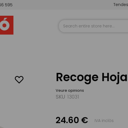
Tende
66 595
Skip
to
Content
Recoge Hoja
Veure opinions
SKU
13031
24.60 €
IVA inclòs