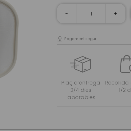
-
+
Pagament segur
Plaç d’entrega
Recollida
2/4 dies
1/2 d
laborables