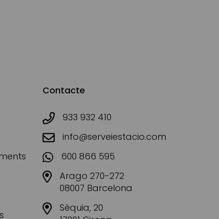
Contacte
933 932 410
info@serveiestacio.com
aments
600 866 595
Arago 270-272
08007 Barcelona
Sèquia, 20
s