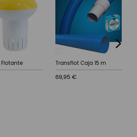
next
 Flotante
Transflot Caja 15 m
D
69,95 €
7