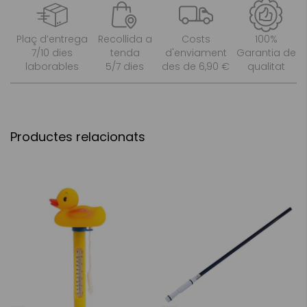
Plaç d’entrega
Recollida a
Costs
100%
7/10 dies
tenda
d'enviament
Garantia de
laborables
5/7 dies
des de 6,90 €
qualitat
Productes relacionats