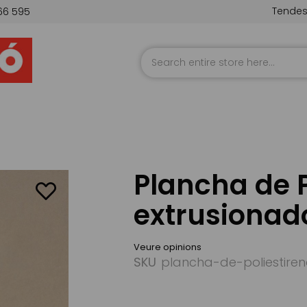
Tende
66 595
Skip
to
Content
Plancha de P
extrusionad
Veure opinions
SKU
plancha-de-poliestire