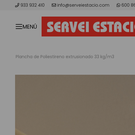
933 932 410
info@serveiestacio.com
600 8
MENÚ
Plancha de Poliestireno extrusionado 33 kg/m3
Skip
to
the
end
of
the
images
gallery