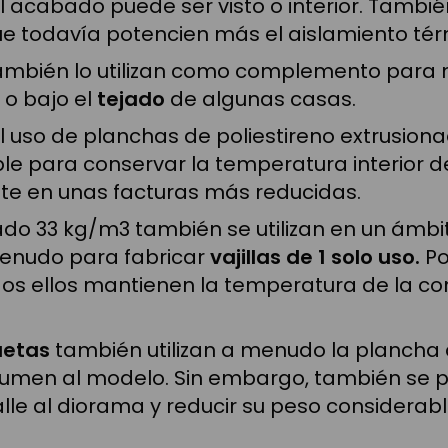
 acabado puede ser visto o interior. También
e todavía potencien más el aislamiento tér
mbién lo utilizan como complemento para 
o bajo el
tejado
de algunas casas.
el uso de planchas de poliestireno extrusio
ble para conservar la temperatura interior d
ute en unas facturas más reducidas.
ado 33 kg/m3 también se utilizan en un ámb
menudo para fabricar
vajillas de 1 solo uso.
Po
odos ellos mantienen la temperatura de la c
uetas
también utilizan a menudo la plancha 
olumen al modelo. Sin embargo, también se 
le al diorama y reducir su peso considerabl