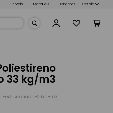
Language
s
Serveis
Materials
Targetes
Català
La meva cist
oliestireno
o 33 kg/m3
no-extrusionado-33kg-m3