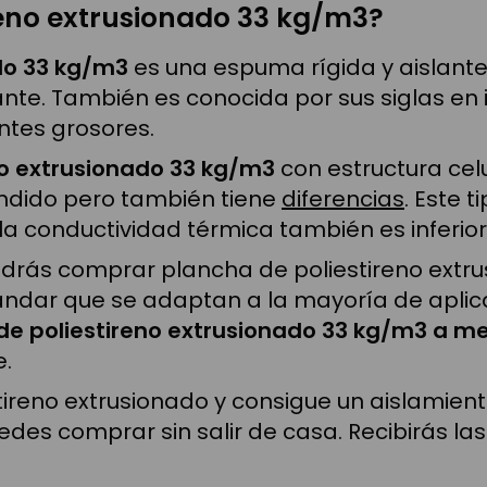
reno extrusionado 33 kg/m3?
ado 33 kg/m3
es una espuma rígida y aislante. 
e. También es conocida por sus siglas en in
ntes grosores.
no extrusionado 33 kg/m3
con estructura cel
pandido pero también tiene
diferencias
. Este 
a conductividad térmica también es inferior
drás comprar plancha de poliestireno extru
ándar que se adaptan a la mayoría de aplic
e poliestireno extrusionado 33 kg/m3 a m
e.
ireno extrusionado y consigue un aislamient
puedes comprar sin salir de casa. Recibirás 