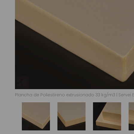
Plancha de Poliestireno extrusionado 33 kg/m3 | Servei 