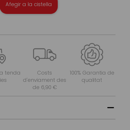
Afegir a la cistella
 a tenda
Costs
100% Garantia de
ies
d'enviament des
qualitat
de 6,90 €