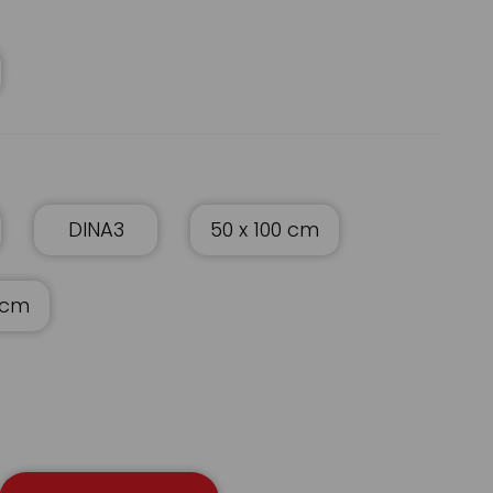
DINA3
50 x 100 cm
 cm
Servei Estació
Plancha de Poliestireno extrusionado 33 k