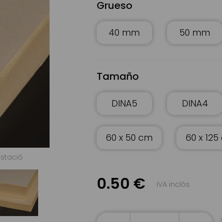
Grueso
40 mm
50 mm
Tamaño
DINA5
DINA4
60 x 50 cm
60 x 125
Estació
Plancha de Poliestireno extrusionado 33 kg/m3 | 
0.50 €
IVA inclòs